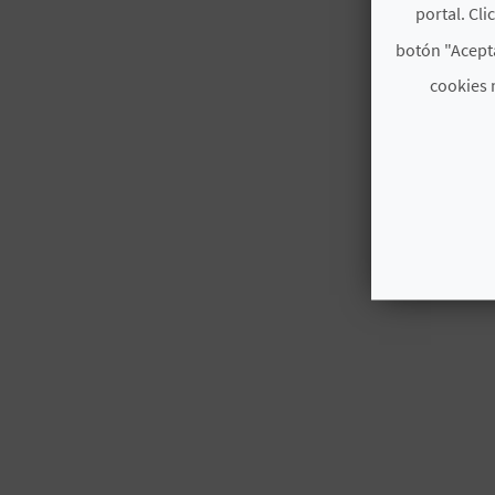
portal. Cli
botón "Acepta
cookies 