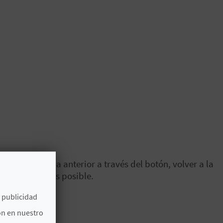
r a la página anterior a través del botón, volver a la
onarlo lo antes posible.
e publicidad
ón en nuestro