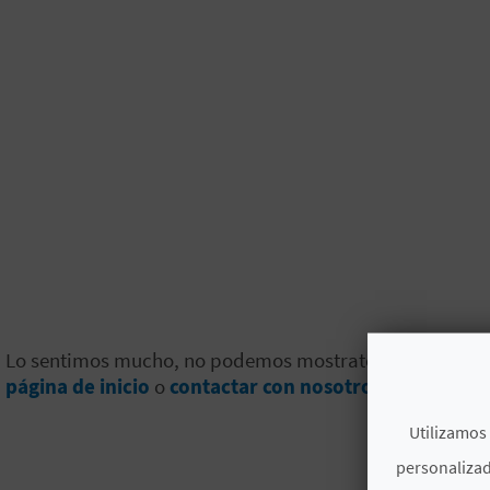
Lo sentimos mucho, no podemos mostrate el contenido que
página de inicio
o
contactar con nosotros
para contarn
Utilizamos 
personalizad