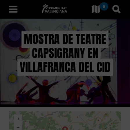
0
Ir a Comunitat Valenciana
Ir al
español
MOSTRA DE TEATRE
CAPSIGRANY EN
D
E
VILLAFRANCA DEL CID
S
C
U
B
+
R
−