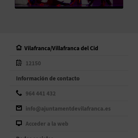
V
E
A
Vilafranca/Villafranca del Cid
G
12150
E
N
Información de contacto
D
964 441 432
A
info@ajuntamentdevilafranca.es
Acceder a la web
V
I