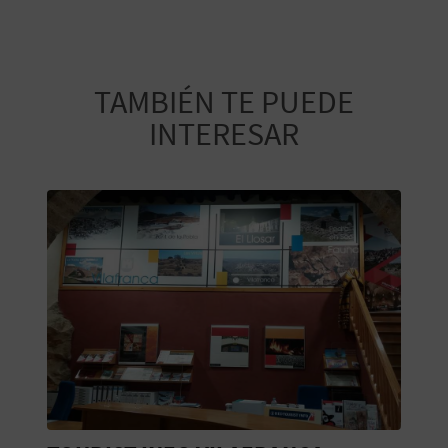
M
P
R
TAMBIÉN TE PUEDE
E
INTERESAR
S
A
R
I
A
L