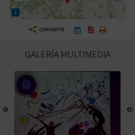
E
i
V
COMPARTIR
I
A
GALERÍA MULTIMEDIA
J
A
V
U
E
L