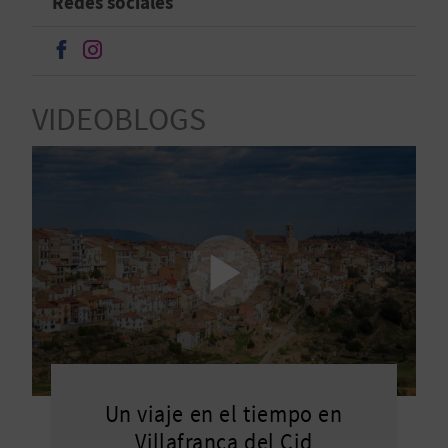
Redes sociales
D
Seguir en Facebook
Seguir en Instagram
E
VIDEOBLOGS
O
B
L
O
G
C
A
Un viaje en el tiempo en
L
Villafranca del Cid