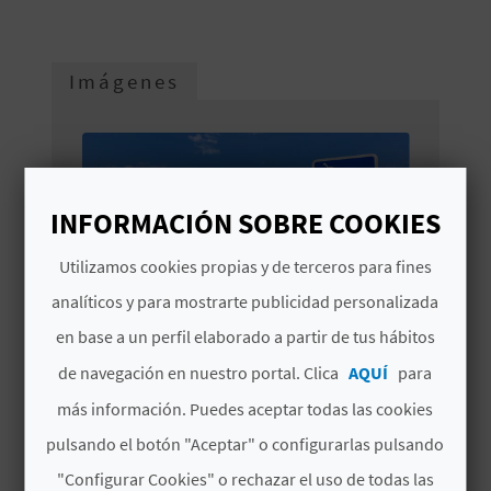
V
día. Para que no te pierdas nada, ciudades
como
Alicante se han encargado de
E
fomentar el
turismo accesible e inclusivo
a
Imágenes
través de la creación de espacios sin
barreras
, sin limitaciones de ningún tipo y
A
preparados para que disfrutes en compañía
de los tuyos.
G
INFORMACIÓN SOBRE COOKIES
E
Utilizamos cookies propias y de terceros para fines
N
analíticos y para mostrarte publicidad personalizada
D
en base a un perfil elaborado a partir de tus hábitos
A
de navegación en nuestro portal. Clica
AQUÍ
para
más información. Puedes aceptar todas las cookies
V
pulsando el botón "Aceptar" o configurarlas pulsando
"Configurar Cookies" o rechazar el uso de todas las
I