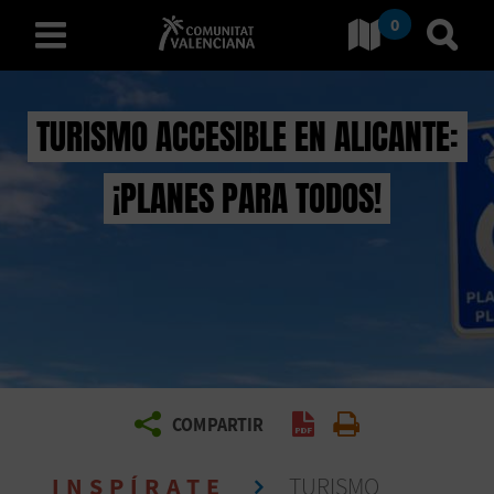
0
Ir a Comunitat Valenciana
Ir al
español
TURISMO ACCESIBLE EN ALICANTE:
¡PLANES PARA TODOS!
D
E
S
C
U
B
COMPARTIR
Generar PDF
Imprimir
R
INSPÍRATE
TURISMO