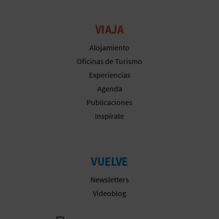
C
VIAJA
U
Alojamiento
L
Oficinas de Turismo
A
Experiencias
Agenda
T
Publicaciones
U
Inspírate
H
U
VUELVE
E
Newsletters
L
Videoblog
L