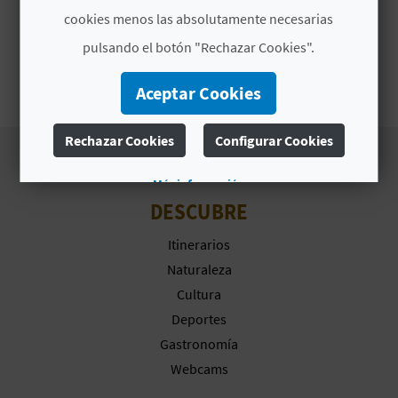
cookies menos las absolutamente necesarias
D
pulsando el botón "Rechazar Cookies".
E
Aceptar Cookies
O
B
Rechazar Cookies
Configurar Cookies
L
Más información
DESCUBRE
O
Itinerarios
G
Naturaleza
Cultura
C
Deportes
Gastronomía
A
Webcams
L