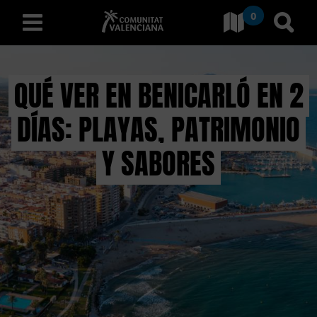
0
Ir a Comunitat Valenciana
Ir al
español
QUÉ VER EN BENICARLÓ EN 2
DÍAS: PLAYAS, PATRIMONIO
D
E
Y SABORES
S
C
U
B
R