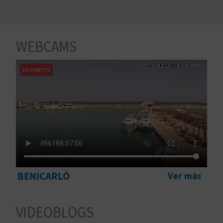
V
E
WEBCAMS
A
EN DIRECTO
G
E
N
D
A
BENICARLÓ
Ver más
V
VIDEOBLOGS
I