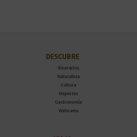
A
R
E
G
DESCUBRE
I
Itinerarios
S
Naturaleza
Cultura
T
Deportes
R
Gastronomía
Webcams
O
E