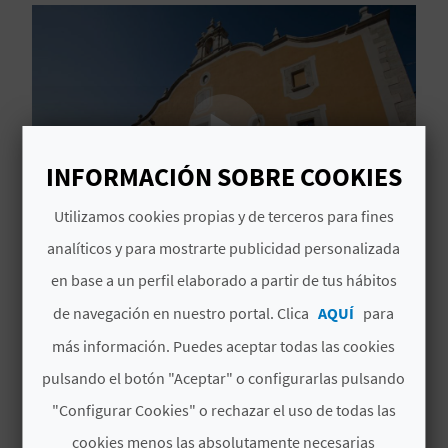
D
E
O
B
INFORMACIÓN SOBRE COOKIES
L
Utilizamos cookies propias y de terceros para fines
O
analíticos y para mostrarte publicidad personalizada
El Mucbe de Benicarló te
G
en base a un perfil elaborado a partir de tus hábitos
lleva por la historia de
de navegación en nuestro portal. Clica
AQUÍ
para
este destino
más información. Puedes aceptar todas las cookies
C
pulsando el botón "Aceptar" o configurarlas pulsando
A
Ver más
"Configurar Cookies" o rechazar el uso de todas las
L
cookies menos las absolutamente necesarias