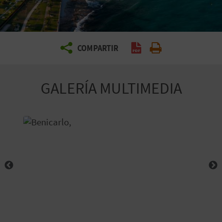
E
V
COMPARTIR
Generar PDF
Imprimir
I
A
GALERÍA MULTIMEDIA
J
A
V
U
E
L