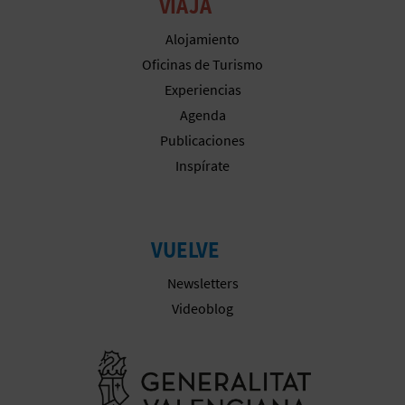
M
VIAJA
P
Alojamiento
Oficinas de Turismo
R
Experiencias
E
Agenda
Publicaciones
S
Inspírate
A
R
VUELVE
I
Newsletters
A
Videoblog
L
Ir a la web 