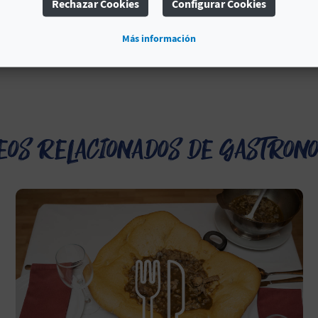
Rechazar Cookies
Configurar Cookies
 que conozcas, en primera persona, toda la historia q
degustes en una cata especial.
Más información
como ves, se puede conocer a través de los sentidos.
eos relacionados de Gastron