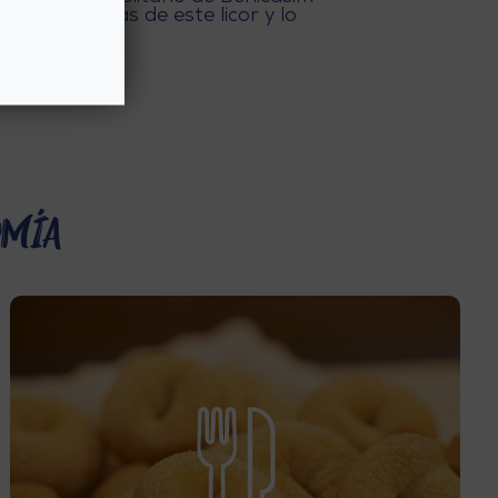
ue hay detrás de este licor y lo
 ¿Te animas?
omía