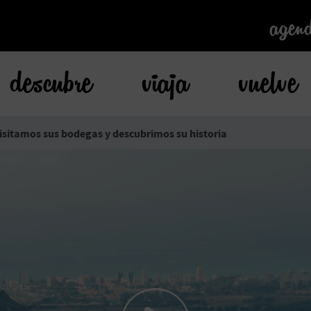
agen
agen
descubre
viaja
vuelve
isitamos sus bodegas y descubrimos su historia