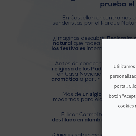
prueba el 
En Castellón encontramos u
senderistas por el Parque Natur
¿Imaginas descubrir
Benicasim a
natural
que rodea a este increíb
los festivales
internacionales que
Antes de conocer un poco más s
Utilizamos 
religiosa de los Padres Carmelit
en Casa Noviciado. Para poder
personalizad
aromática
a partir de las hierb
a las desti
portal. Cli
Más de
un siglo después se 
botón "Acepta
modernos para elaborar una gran
Carm
cookies 
El licor Carmelitano es como 
destilado en alambique de cobre
¿Quieres saber más? Y lo más im