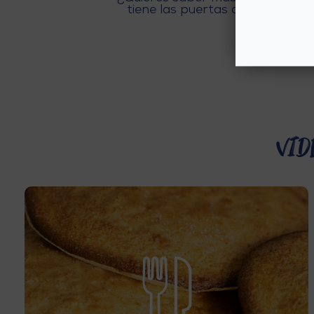
tiene las puertas abiertas para
Benicasim, 
Vid