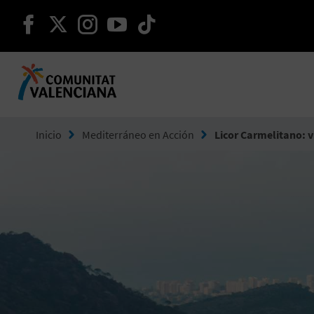
seguir en facebook
seguir en twitter
seguir en instagram
seguir en youtube
seguir en tiktok
Ir a Comunitat Valenciana
Inicio
Mediterráneo en Acción
Licor Carmelitano: v