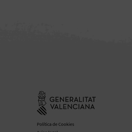
Ir a la web de 
Política de Cookies