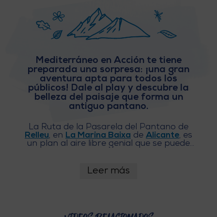
E
V
I
Mediterráneo en Acción te tiene
preparada una sorpresa: ¡una gran
A
aventura apta para todos los
públicos! Dale al play y descubre la
J
belleza del paisaje que forma un
antiguo pantano.
A
La Ruta de la Pasarela del Pantano de
Relleu
, en
La Marina Baixa
de
Alicante
, es
un plan al aire libre genial que se puede
V
disfrutar
también en familia
, ya que
aunque
los niños deben ir siempre
U
acompañados
, se trata de un recorrido
Leer más
sin dificultad técnica. Prepárate para ver
en tu pantalla una propuesta que te
E
encantará. ¡Y empieza a buscar el día
para ir a hacerla realidad!
L