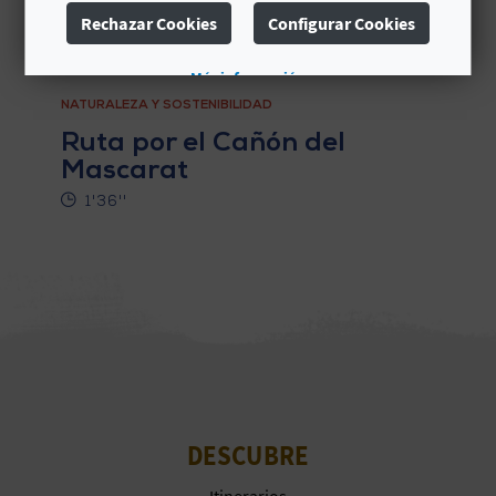
Rechazar Cookies
Configurar Cookies
C
U
Más información
NATURALEZA Y SOSTENIBILIDAD
L
Ruta por el Cañón del
A
Mascarat
T
1'36''
U
H
U
E
L
DESCUBRE
L