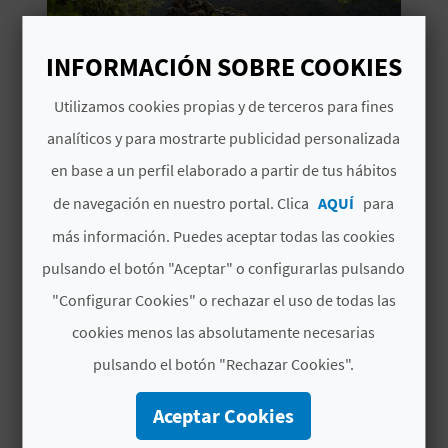
D
INFORMACIÓN SOBRE COOKIES
E
Utilizamos cookies propias y de terceros para fines
O
analíticos y para mostrarte publicidad personalizada
B
en base a un perfil elaborado a partir de tus hábitos
NATURALEZA Y SOSTENIBILIDAD
L
de navegación en nuestro portal. Clica
AQUÍ
para
Los Órganos de Benitandús,
más información. Puedes aceptar todas las cookies
O
la ruta para los más
pulsando el botón "Aceptar" o configurarlas pulsando
atrevidos
G
"Configurar Cookies" o rechazar el uso de todas las
1'39''
cookies menos las absolutamente necesarias
C
pulsando el botón "Rechazar Cookies".
A
Aceptar Cookies
L