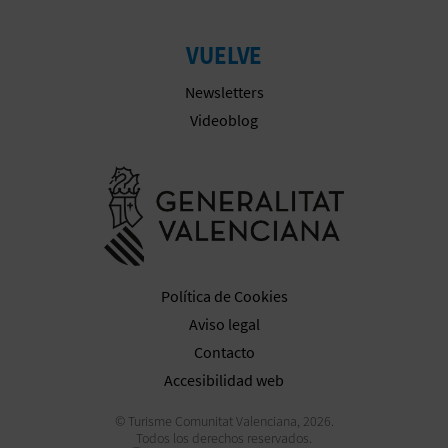
M
P
VUELVE
R
Newsletters
E
Videoblog
S
Ir a la web 
A
R
I
Política de Cookies
A
Aviso legal
Contacto
L
Accesibilidad web
© Turisme Comunitat Valenciana, 2026.
Todos los derechos reservados.