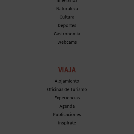
Itinerarios
A
Naturaleza
Cultura
Deportes
R
Gastronomía
E
Webcams
G
I
VIAJA
S
Alojamiento
T
Oficinas de Turismo
R
Experiencias
Agenda
O
Publicaciones
E
Inspírate