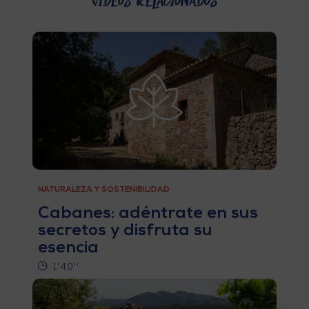
Videos relacionados
V
E
A
G
E
N
NATURALEZA Y SOSTENIBILIDAD
D
Cabanes: adéntrate en sus
A
secretos y disfruta su
esencia
1'40''
V
I