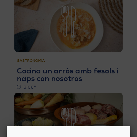
V
E
A
G
GASTRONOMÍA
E
Cocina un arròs amb fesols i
N
naps con nosotros
3'06''
D
A
V
I