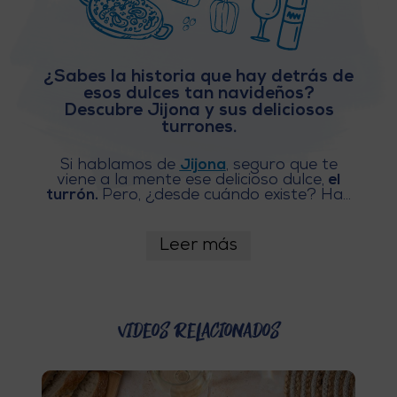
E
V
¿Sabes la historia que hay detrás de
esos dulces tan navideños?
I
Descubre Jijona y sus deliciosos
turrones.
A
Si hablamos de
Jijona
, seguro que te
J
viene a la mente ese delicioso dulce,
el
turrón.
Pero, ¿desde cuándo existe? Hay
A
muchos documentos que demostrarían
que el turrón
ya existía en el siglo XVI en
la villa de Sexona, la actual Jijona,
y
Leer más
fueron los árabes quienes introdujeron
V
este postre. Sobre la historia de Jijona y
el turrón se sabe que, en la década de los
40, con la industrialización de su
U
producción, llegó a sustituir a la
Videos relacionados
agricultura como motor de la economía
E
de este lugar. Los
dulces de Jijona
son
todo un manjar que se exporta a toda
L
España.