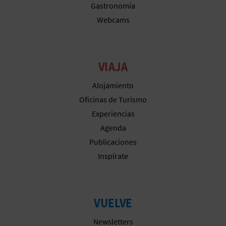
Gastronomía
A
Webcams
R
E
VIAJA
G
Alojamiento
Oficinas de Turismo
I
Experiencias
S
Agenda
Publicaciones
T
Inspírate
R
O
VUELVE
E
Newsletters