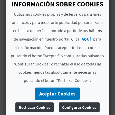
INFORMACIÓN SOBRE COOKIES
D
Utilizamos cookies propias y de terceros para fines
E
analíticos y para mostrarte publicidad personalizada
GASTRONOMÍA
O
El puchero valenciano:
en base a un perfil elaborado a partir de tus hábitos
cocínalo con nosotros
de navegación en nuestro portal. Clica
AQUÍ
para
B
3'25''
más información. Puedes aceptar todas las cookies
L
pulsando el botón "Aceptar" o configurarlas pulsando
O
"Configurar Cookies" o rechazar el uso de todas las
G
cookies menos las absolutamente necesarias
pulsando el botón "Rechazar Cookies".
C
Aceptar Cookies
A
Rechazar Cookies
Configurar Cookies
GASTRONOMÍA
L