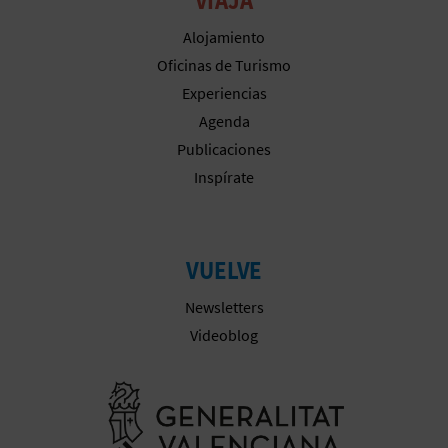
A
Alojamiento
Oficinas de Turismo
R
Experiencias
Agenda
E
Publicaciones
G
Inspírate
I
S
VUELVE
T
Newsletters
R
Videoblog
O
Ir a la web 
E