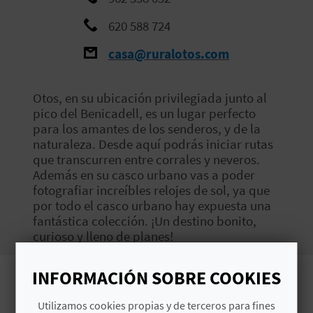
V
620 588 724
E
casa@ruralotos.com
A
Otos, en su ubicación privilegiada junto al
pico del Benicadell, es un lugar perfecto
G
para los amantes de los senderos, y de la
naturaleza. Desde aquí podrás iniciar rutas
E
que transcurren entre corrales y neveros.
Además en su casco urbano vas a poder
N
fotografiar increíbles relojes de sol, ya que
D
por todo el casco urbano hay expuesta una
fantástica colección. ¡Un destino bonito,
A
curioso y lleno de planes!
INFORMACIÓN SOBRE COOKIES
V
Imágenes
Utilizamos cookies propias y de terceros para fines
I