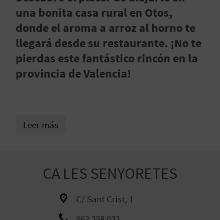
E
una bonita casa rural en Otos,
donde el aroma a arroz al horno te
V
llegará desde su restaurante. ¡No te
I
pierdas este fantástico rincón en la
provincia de Valencia!
A
J
A
Leer más
V
CA LES SENYORETES
U
E
C/ Sant Crist, 1
L
962 358 032