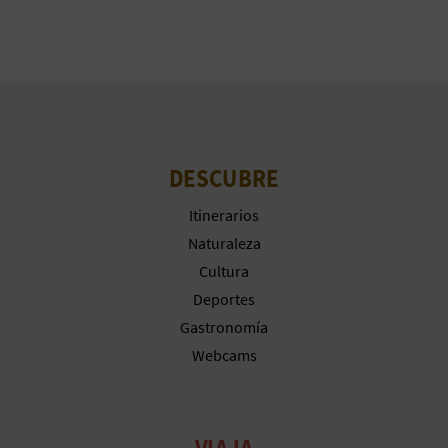
C
U
L
A
DESCUBRE
T
Itinerarios
U
Naturaleza
H
Cultura
Deportes
U
Gastronomía
E
Webcams
L
L
VIAJA