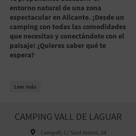
E
entorno natural de una zona
espectacular en Alicante. ¡Desde un
V
camping con todas las comodidades
I
que necesitas y conectándote con el
paisaje! ¿Quieres saber qué te
A
espera?
J
A
Leer más
V
U
CAMPING VALL DE LAGUAR
E
L
Campell, C/ Sant Antoni, 24