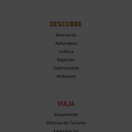
C
U
DESCUBRE
L
Itinerarios
A
Naturaleza
Cultura
T
Deportes
U
Gastronomía
Webcams
H
U
E
VIAJA
L
Alojamiento
Oficinas de Turismo
L
Experiencias