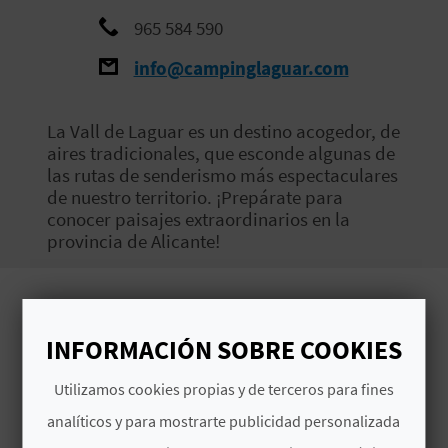
V
965 584 590
E
info@campinglaguar.com
La Vall de Laguar es un destino acogedor, de
A
aires tradicionales, que esconde algunas de
G
las rutas de senderismo más espectaculares
de nuestro territorio. ¡Prepárate para
E
conocer paisajes extraordinarios en la
provincia de Alicante!
N
D
Imágenes
A
INFORMACIÓN SOBRE COOKIES
Utilizamos cookies propias y de terceros para fines
V
analíticos y para mostrarte publicidad personalizada
I