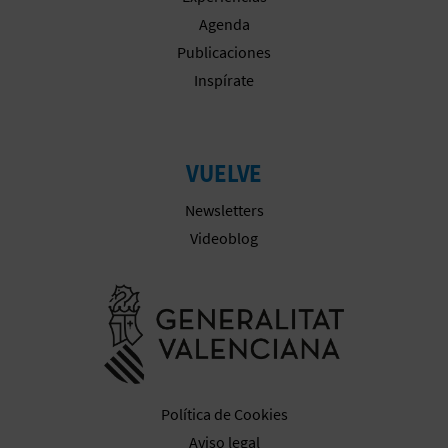
A
Agenda
Publicaciones
Inspírate
R
E
G
VUELVE
I
Newsletters
Videoblog
S
T
Ir a la web 
R
O
E
Política de Cookies
Aviso legal