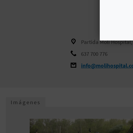
Partida Molí Hospital,
637 700 776
info@molihospital.
Imágenes