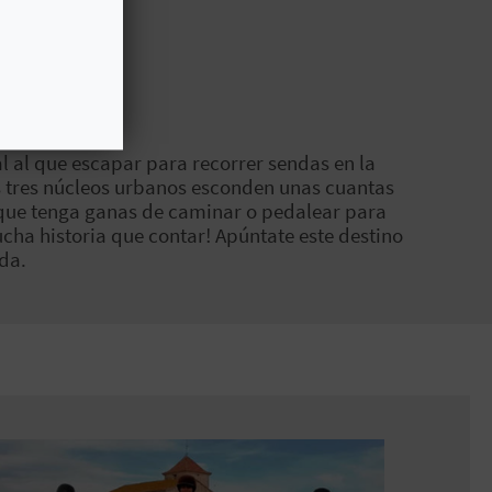
al al que escapar para recorrer sendas en la
s tres núcleos urbanos esconden unas cuantas
 que tenga ganas de caminar o pedalear para
ucha historia que contar! Apúntate este destino
da.