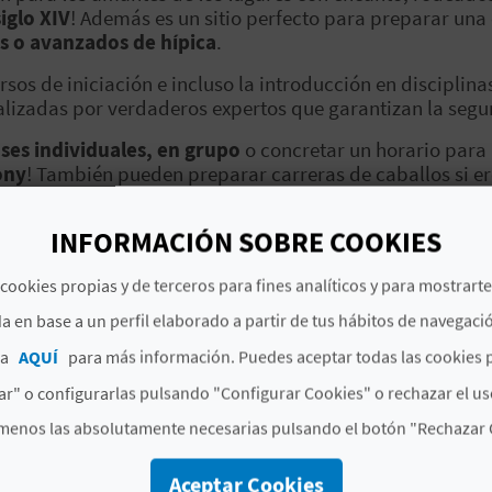
siglo XIV
! Además es un sitio perfecto para preparar un
s o avanzados de hípica
.
sos de iniciación e incluso la introducción en discipl
ealizadas por verdaderos expertos que garantizan la segu
ses individuales, en grupo
o concretar un horario para 
ony
! También pueden preparar carreras de caballos si ere
INFORMACIÓN SOBRE COOKIES
pupilaje
, es decir: pueden convertirse en un hogar para t
 trata de un gran lugar no solo por
la extensión de la p
cookies propias y de terceros para fines analíticos y para mostrart
sí su bienestar está garantizado!
a en base a un perfil elaborado a partir de tus hábitos de navegaci
personas
,
en habitaciones con mucha historia y todas l
ca
AQUÍ
para más información. Puedes aceptar todas las cookies 
r" o configurarlas pulsando "Configurar Cookies" o rechazar el us
icas en grandes paisajes, rodeados de la paz de la natu
erte.
menos las absolutamente necesarias pulsando el botón "Rechazar 
Aceptar Cookies