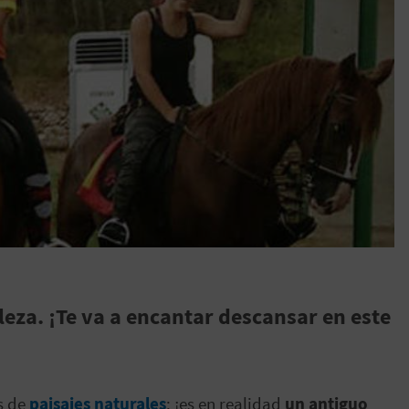
eza. ¡Te va a encantar descansar en este
s de
paisajes naturales
: ¡es en realidad
un antiguo