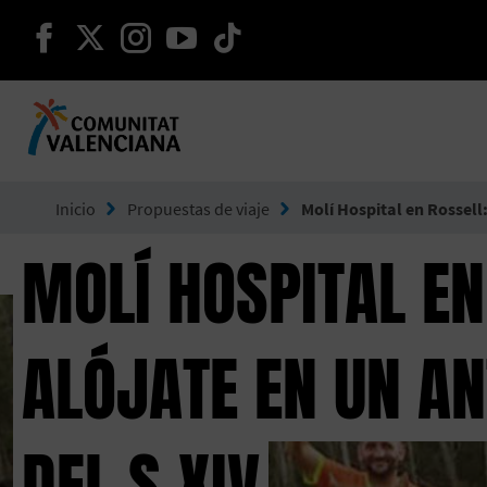
seguir en facebook
seguir en twitter
seguir en instagram
seguir en youtube
seguir en tiktok
Ir a Comunitat Valenciana
Inicio
Propuestas de viaje
Molí Hospital en Rossell
MOLÍ HOSPITAL EN
ALÓJATE EN UN A
DEL S.XIV