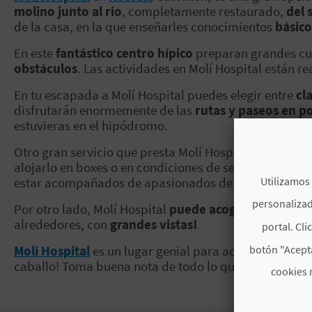
molino junto al río
, completamente restaurado,
del 
de la casa, en la que enseñarles conocimientos
básico
En este
fantástico centro hípico
preparan grandes cur
obstáculos
. Las actividades en Molí Hospital están r
En tu escapada a Molí Hospital puedes elegir entre
cla
disfrutarán enormemente de las
rutas y paseos en p
estuvieras en el hipódromo.
Otro gran servicio que presta Molí Hospital
es el del 
alojarlo en boxes o en condiciones de semilibertad. Se
Utilizamos 
estar acompañados de apasionados de los caballos. ¡A
personalizad
Por otro lado,
Molí Hospital
puede acoger hasta 16 
alrededores, con
grandes vistas!
portal. Cli
botón "Acepta
Molí Hospital
es un lugar genial para actividades híp
caballo! Toma buena nota de todo lo que puede ofrec
cookies 