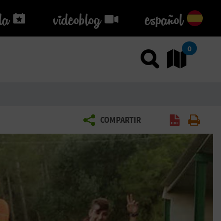
da
da
videoblog
videoblog
español
0
Usar el
Ir
COMPARTIR
Generar PDF
Imprimir