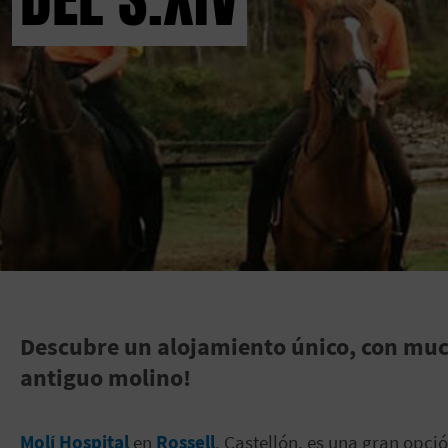
Descubre un alojamiento único, con much
antiguo molino!
Molí Hospital
en
Rossell
, Castellón, es una gran opc