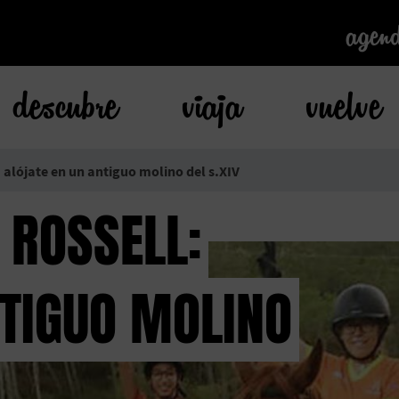
agen
agen
descubre
viaja
vuelve
: alójate en un antiguo molino del s.XIV
 ROSSELL:
NTIGUO MOLINO