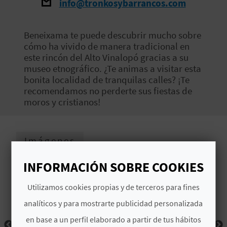
info@tronkosybarrancos.com
V
E
Beneixama te puede descubrir mucho sobre
cómo ha vivido de manera tradicional en
este rincón del Alto Vinalopó gracias a su
A
museo etnográfico. ¿Te animas a visitar esta
bonita localidad de tranquilas calles? ¡Te
G
recomendamos no perderte sus fiestas de
moros y cristianos!
E
N
Imágenes
D
INFORMACIÓN SOBRE COOKIES
A
Utilizamos cookies propias y de terceros para fines
analíticos y para mostrarte publicidad personalizada
V
en base a un perfil elaborado a partir de tus hábitos
I