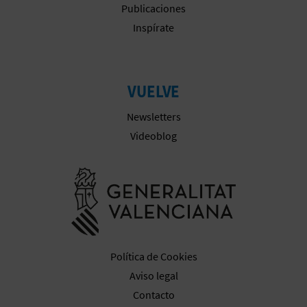
Publicaciones
A
Inspírate
R
E
VUELVE
G
Newsletters
Videoblog
I
S
Ir a la web 
T
R
O
Política de Cookies
Aviso legal
E
Contacto