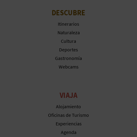
C
DESCUBRE
U
Itinerarios
L
Naturaleza
Cultura
A
Deportes
T
Gastronomía
Webcams
U
H
U
VIAJA
E
Alojamiento
Oficinas de Turismo
L
Experiencias
L
Agenda