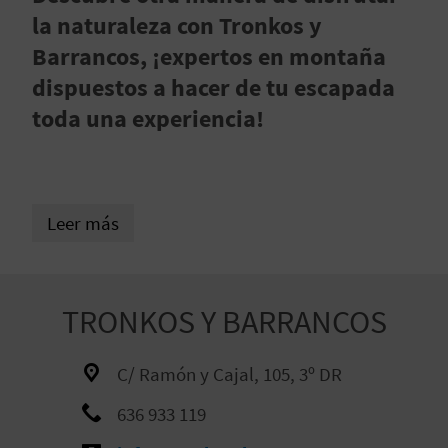
E
la naturaleza con Tronkos y
Barrancos, ¡expertos en montaña
V
dispuestos a hacer de tu escapada
I
toda una experiencia!
A
J
Leer más
A
V
TRONKOS Y BARRANCOS
U
C/ Ramón y Cajal, 105, 3º DR
E
636 933 119
L