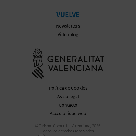
C
VUELVE
U
Newsletters
L
Videoblog
A
Ir a la web 
T
U
H
Política de Cookies
U
Aviso legal
E
Contacto
Accesibilidad web
L
© Turisme Comunitat Valenciana, 2026.
L
Todos los derechos reservados.