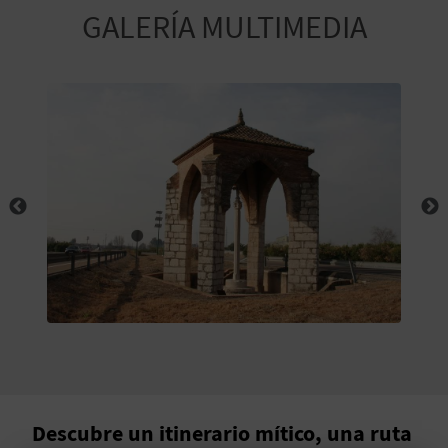
E
GALERÍA MULTIMEDIA
V
I
A
J
A
V
U
E
L
Descubre un itinerario mítico, una ruta