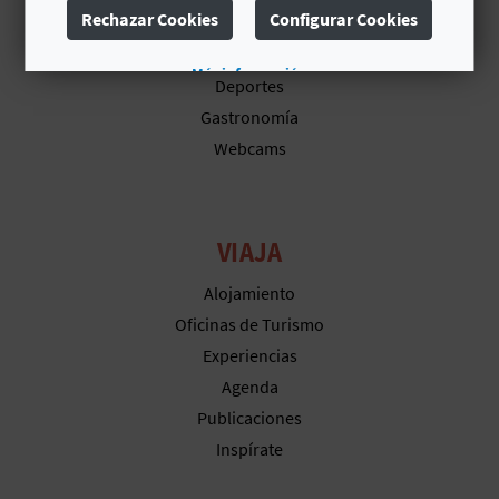
Rechazar Cookies
Configurar Cookies
Naturaleza
D
Cultura
Más información
E
Deportes
Gastronomía
O
Webcams
B
L
VIAJA
O
Alojamiento
G
Oficinas de Turismo
Experiencias
Agenda
C
Publicaciones
A
Inspírate
L