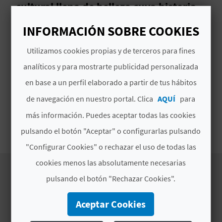
cultural llena de belleza cuya historia,
V
siglo a siglo, nunca ha dejado de
INFORMACIÓN SOBRE COOKIES
E
escribirse. Prepara tu mochila y…
¡Buen camino, peregrino!
Utilizamos cookies propias y de terceros para fines
A
analíticos y para mostrarte publicidad personalizada
¿Conoces el Camino de Santiago de Levante? La
en base a un perfil elaborado a partir de tus hábitos
provincia de
Valencia
, de la costa al interior,
G
está surcada por uno de los trazados de esta
de navegación en nuestro portal. Clica
AQUÍ
para
E
ruta,
la más antigua de Europa
.
más información. Puedes aceptar todas las cookies
N
Leer más
pulsando el botón "Aceptar" o configurarlas pulsando
D
"Configurar Cookies" o rechazar el uso de todas las
cookies menos las absolutamente necesarias
A
pulsando el botón "Rechazar Cookies".
DESCUBRE
V
Aceptar Cookies
Itinerarios
I