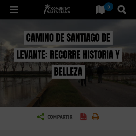
0
Ir a Comunitat Valenciana
Ir al
español
CAMINO DE SANTIAGO DE
LEVANTE: RECORRE HISTORIA Y
D
E
BELLEZA
S
C
U
B
COMPARTIR
Generar PDF
Imprimir
R