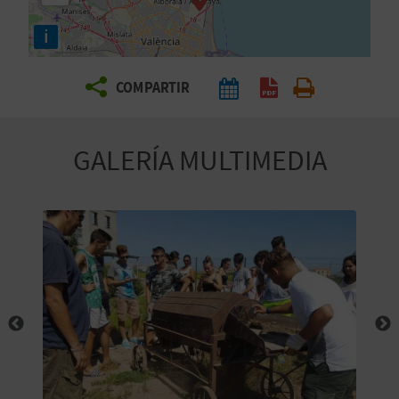
E
i
V
COMPARTIR
I
A
GALERÍA MULTIMEDIA
J
A
V
U
E
L