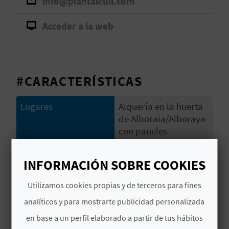
info@plantaicull.com
D
Acceder a la web
E
O
#CARACTERÍSTICAS
B
L
Lugares
Alquería en la huerta
de Alboraia/Alboraya
O
con paneles
G
informativos y huerta
para conocer los
INFORMACIÓN SOBRE COOKIES
cultivos
C
Utilizamos cookies propias y de terceros para fines
Municipios
Alboraia/Alboraya
A
analíticos y para mostrarte publicidad personalizada
Signatura
CVNR00153 V
en base a un perfil elaborado a partir de tus hábitos
L