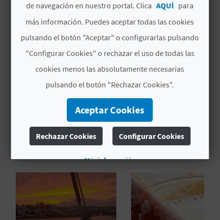
de navegación en nuestro portal. Clica
AQUÍ
para
C
# ESPECIALIDADES
más información. Puedes aceptar todas las cookies
U
pulsando el botón "Aceptar" o configurarlas pulsando
L
Rutas y actividades en la naturaleza
"Configurar Cookies" o rechazar el uso de todas las
cookies menos las absolutamente necesarias
A
pulsando el botón "Rechazar Cookies".
T
U
Aceptar Cookies
TAMBIÉN TE PUEDE
H
Rechazar Cookies
Configurar Cookies
INTERESAR
U
Más información
E
L
L