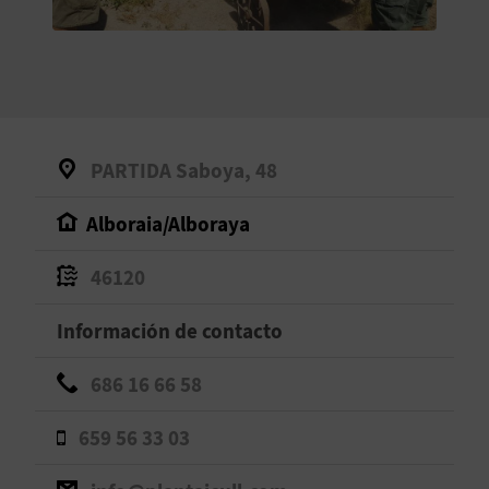
V
E
A
PARTIDA Saboya, 48
G
Alboraia/Alboraya
E
N
46120
D
Información de contacto
A
686 16 66 58
659 56 33 03
V
I