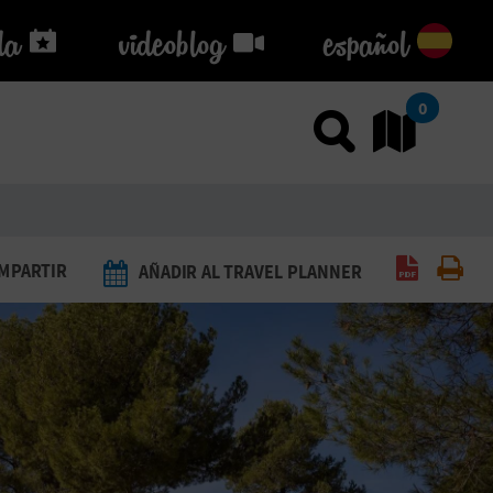
da
da
videoblog
videoblog
español
0
Usar el
Ir
Generar 
Imp
MPARTIR
AÑADIR AL TRAVEL PLANNER