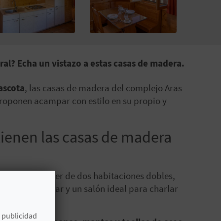
ral? Echa un vistazo a estas casas de madera.
ascota
, las casas de madera del complejo Aras
proponen acampar con estilo en su propio y
ienen las casas de madera
onas
al disponer de dos habitaciones dobles,
ta para cocinar y un salón ideal para charlar
e publicidad