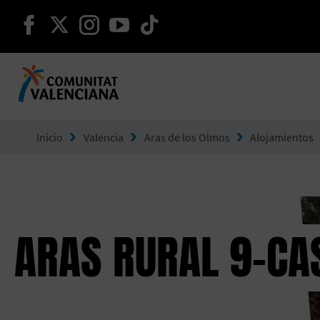
seguir en facebook
seguir en twitter
seguir en instagram
seguir en youtube
seguir en tiktok
Ir a Comunitat Valenciana
Inicio
Valencia
Aras de los Olmos
Alojamientos
ARAS RURAL 9-CA