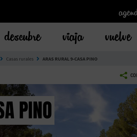
agen
agen
descubre
viaja
vuelve
Casas rurales
ARAS RURAL 9-CASA PINO
CO
SA PINO