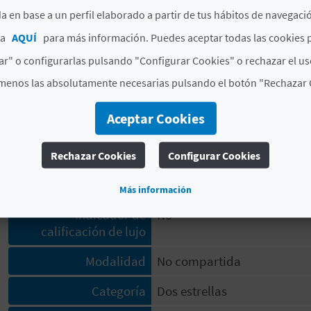
Olvídate de cargar con equipaje de más: la cabaña ya
a en base a un perfil elaborado a partir de tus hábitos de navegaci
requeridas para pasar unas vacaciones en la naturale
ca
AQUÍ
para más información. Puedes aceptar todas las cookies 
r" o configurarlas pulsando "Configurar Cookies" o rechazar el us
#HABITACIONES Y PLAZAS
menos las absolutamente necesarias pulsando el botón "Rechazar 
Número total de
2
habitaciones
Aceptar Cookies
Número total de plazas
6
Rechazar Cookies
Configurar Cookies
#CARACTERÍSTICAS
Más información
Indicador de
No
calificación de lujo
Modalidad
No compartida
Categoría
Dos estrellas