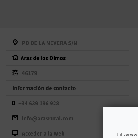
PD DE LA NEVERA S/N
Aras de los Olmos
46179
Información de contacto
+34 639 196 928
info@arasrural.com
Acceder a la web
Utilizamos 