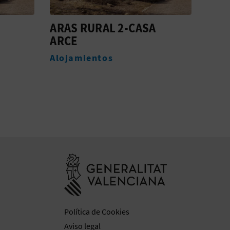
ARAS RURAL 4-CASA
ARA
FRESNO
SAB
Alojamientos
Aloj
Ir a la web de 
Política de Cookies
Aviso legal