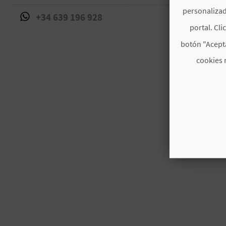
personalizad
+34 639 196 928
portal. Cli
botón "Acepta
cookies 