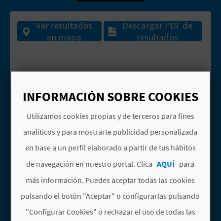
D
Ver resultados
Descargar PDF de
en mapa
resultados
E
O
B
INFORMACIÓN SOBRE COOKIES
EL MONDUVER
Ir a la p&aacute;gina de EL MONDUVE
L
Barx
Utilizamos cookies propias y de terceros para fines
O
Casas rurales
analíticos y para mostrarte publicidad personalizada
G
en base a un perfil elaborado a partir de tus hábitos
MACIZO DEL
Ir a la p&aacute;gina de Macizo del M
de navegación en nuestro portal. Clica
AQUÍ
para
MONTDÚVER Y SIERRA
C
DEL BUIXCARRÓ
más información. Puedes aceptar todas las cookies
Barx
A
pulsando el botón "Aceptar" o configurarlas pulsando
Espacios naturales
"Configurar Cookies" o rechazar el uso de todas las
L