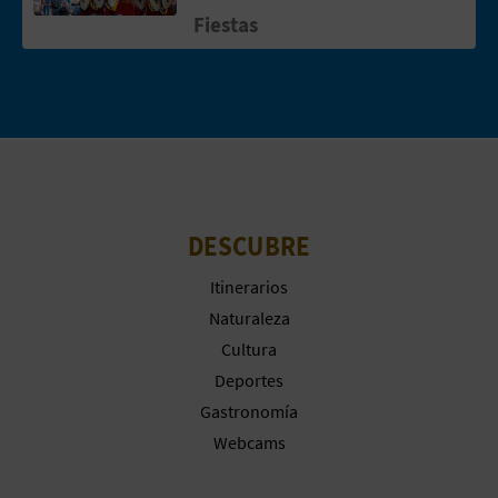
A
Fiestas
R
E
G
I
DESCUBRE
S
Itinerarios
T
Naturaleza
Cultura
R
Deportes
O
Gastronomía
Webcams
E