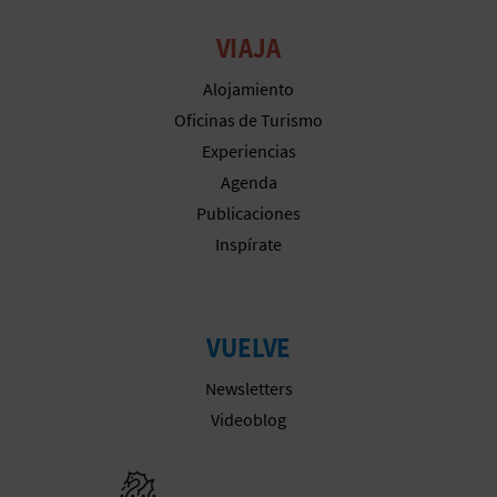
M
VIAJA
P
R
Alojamiento
Oficinas de Turismo
E
Experiencias
S
Agenda
Publicaciones
A
Inspírate
R
I
VUELVE
A
Newsletters
L
Videoblog
Ir a la web 