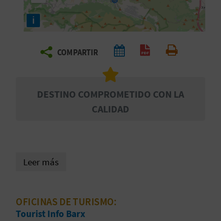
E
i
V
COMPARTIR
I
Generar PDF
Imprimir
A
DESTINO COMPROMETIDO CON LA
J
CALIDAD
A
V
Leer más
U
E
OFICINAS DE TURISMO:
L
Tourist Info Barx