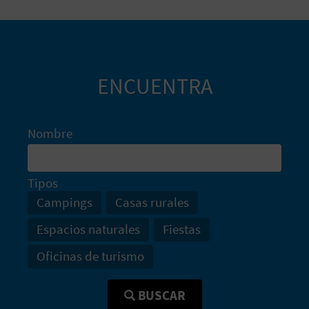
V
E
ENCUENTRA
A
G
Nombre
E
N
Tipos
D
Campings
Casas rurales
Espacios naturales
Fiestas
A
Oficinas de turismo
V
BUSCAR
I