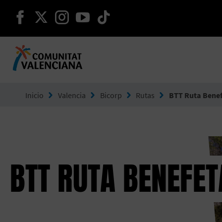
seguir en facebook
seguir en twitter
seguir en instagram
seguir en youtube
seguir en tiktok
Ir a Comunitat Valenciana
Inicio
Valencia
Bicorp
Rutas
BTT Ruta Benef
BTT RUTA BENEFET