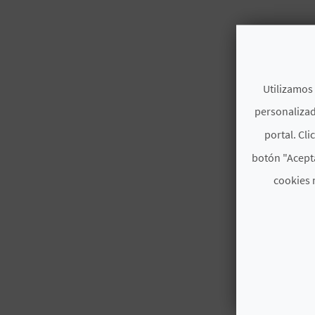
Utilizamos 
personalizad
portal. Cli
botón "Acepta
cookies 