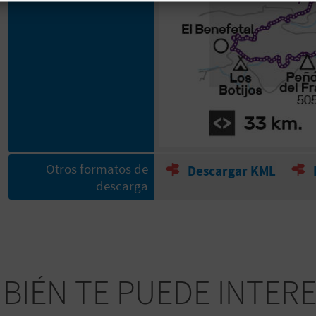
Otros formatos de
Descargar KML
descarga
BIÉN TE PUEDE INTER