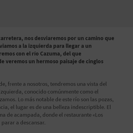
carretera, nos desviaremos por un camino que
viamos a la izquierda para llegar a un
emos con el río Cazuma, del que
nde veremos un hermoso paisaje de cinglos
de, frente a nosotros, tendremos una vista del
a izquierda, conocido comúnmente como el
ruzamos. Lo más notable de este río son las pozas,
ia, el lugar es de una belleza indescriptible. El
zona de acampada, donde el restaurante «Los
a parar a descansar.