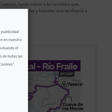
 Cazuma, hasta volver a la carretera que,
do lleno de subidas y bajadas que no dejará a
e publicidad
ón en nuestro
pulsando el
o de todas las
Cookies".