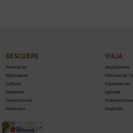
DESCUBRE
VIAJA
Itinerarios
Alojamiento
Naturaleza
Oficinas de T
Cultura
Experiencias
Deportes
Agenda
Gastronomía
Publicaciones
Webcams
Inspírate
Cerrar
Descarga la app