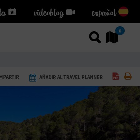
da
da
videoblog
videoblog
español
0
Usar el
Ir
Generar 
Imp
MPARTIR
AÑADIR AL TRAVEL PLANNER