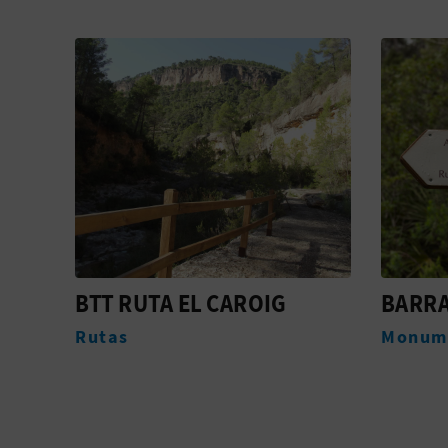
BARRANCO MORENO
BTT R
Monumentos
Rutas