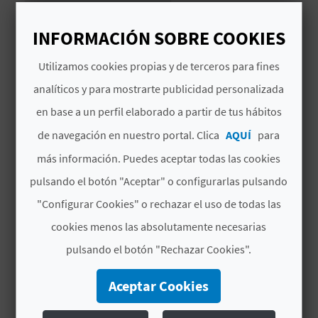
Abierto todo el año
D
INFORMACIÓN SOBRE COOKIES
E
Utilizamos cookies propias y de terceros para fines
O
analíticos y para mostrarte publicidad personalizada
TAMBIÉN TE PUEDE
B
en base a un perfil elaborado a partir de tus hábitos
INTERESAR
de navegación en nuestro portal. Clica
AQUÍ
para
L
más información. Puedes aceptar todas las cookies
O
pulsando el botón "Aceptar" o configurarlas pulsando
G
"Configurar Cookies" o rechazar el uso de todas las
cookies menos las absolutamente necesarias
C
pulsando el botón "Rechazar Cookies".
A
Aceptar Cookies
L