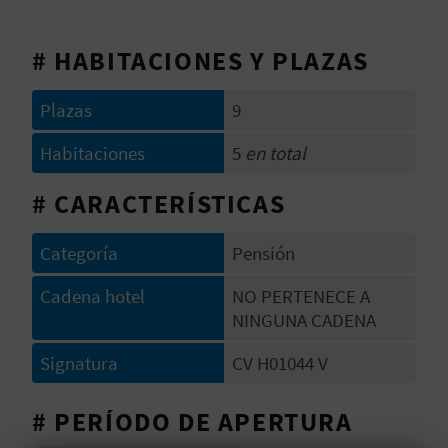
V
# HABITACIONES Y PLAZAS
E
Plazas
9
A
Habitaciones
5
en total
G
# CARACTERÍSTICAS
E
N
Categoría
Pensión
D
Cadena hotel
NO PERTENECE A
NINGUNA CADENA
A
Signatura
CV H01044 V
V
# PERÍODO DE APERTURA
I