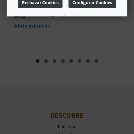
Rechazar Cookies
Configurar Cookies
C
DANI
Más información
U
Alojamientos
L
A
T
U
H
U
E
DESCUBRE
L
L
Itinerarios