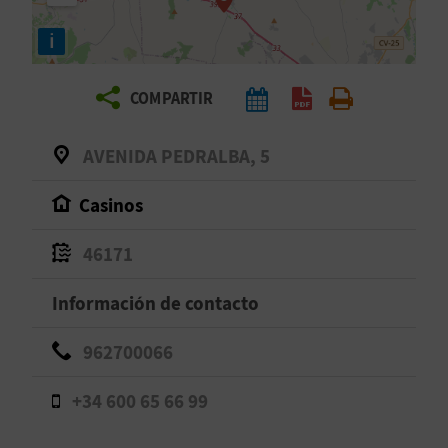
E
i
V
COMPARTIR
I
A
AVENIDA PEDRALBA, 5
J
Casinos
A
46171
Información de contacto
V
U
962700066
E
+34 600 65 66 99
L