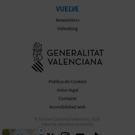
M
VUELVE
P
Newsletters
R
Videoblog
E
Ir a la web 
S
A
R
Política de Cookies
I
Aviso legal
A
Contacto
Accesibilidad web
L
© Turisme Comunitat Valenciana, 2026.
Todos los derechos reservados.
Cerrar
Descarga la app