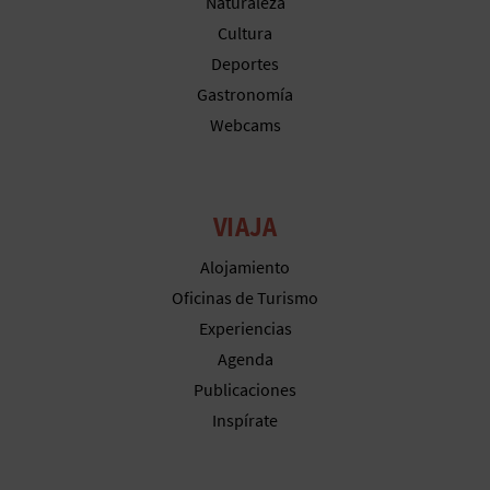
Naturaleza
A
Cultura
Deportes
Gastronomía
R
Webcams
E
G
VIAJA
I
Alojamiento
S
Oficinas de Turismo
T
Experiencias
R
Agenda
Publicaciones
O
Inspírate
E