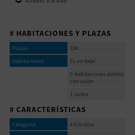
Acceder a la web
V
E
# HABITACIONES Y PLAZAS
A
Plazas
104
G
Habitaciones
51
en total
E
5
habitaciones dobles
N
con salón
D
1
suites
A
# CARACTERÍSTICAS
V
Categoría
4 Estrellas
I