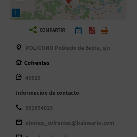
E
i
V
COMPARTIR
I
A
POLÍGONO Poblado de Basta, s/n
J
Cofrentes
A
46625
Información de contacto
V
U
961894025
E
etomas_cofrentes@balneario.com
L