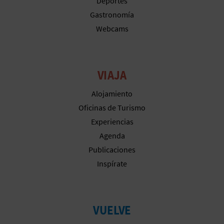
M
Deportes
Gastronomía
P
Webcams
R
E
VIAJA
S
Alojamiento
A
Oficinas de Turismo
R
Experiencias
Agenda
I
Publicaciones
A
Inspírate
L
VUELVE