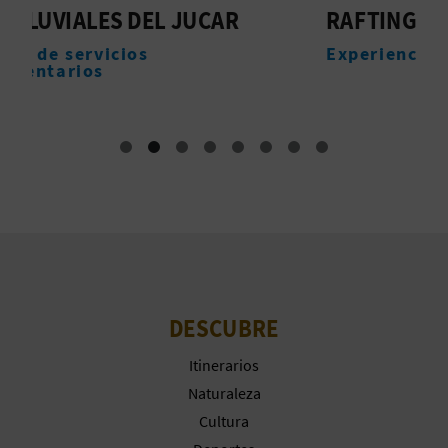
A
RAFTING POR EL RÍO CABRIEL
Experiencias
R
E
G
I
S
T
DESCUBRE
R
Itinerarios
O
Naturaleza
E
Cultura