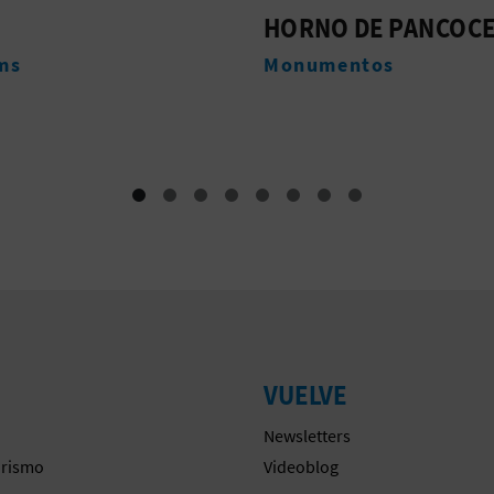
 DE PANCOCER
IGLESIA DE LA SANG
entos
Monumentos
VUELVE
Newsletters
urismo
Videoblog