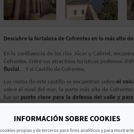
Descubre la fortaleza de Cofrentes en lo más alto de
En la confluencia de los ríos Júcar y Cabriel, encon
Cofrentes. Entre sus atractivos turísticos podemos dis
fluvial
… Y el Castillo de Cofrentes.
Los restos de este castillo se encuentran sobre
el vol
sobre el nivel del mar, la parte más alta de Cofrentes.
fue un
punto clave para la defensa del valle y para 
siglo XII.
INFORMACIÓN SOBRE COOKIES
Arquitectónicamente, la fortaleza tiene tres partes d
superior o el bastión, al que se accede a través del p
cookies propias y de terceros para fines analíticos y para mostrart
castillo ha ido adaptándose a las diferentes époc