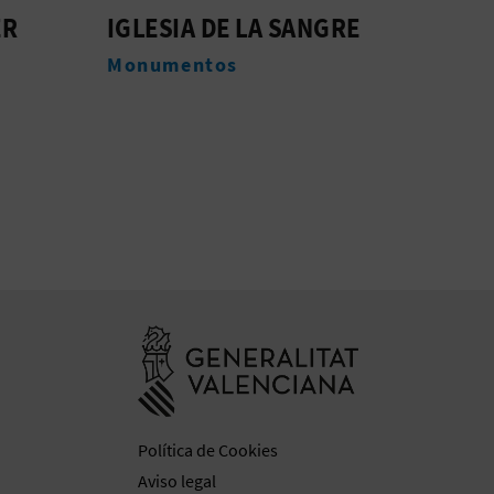
RE
IGLESIA DEL BUEN
AYU
PASTOR
LLÍR
Monumentos
Mon
Ir a la web de 
Política de Cookies
Aviso legal