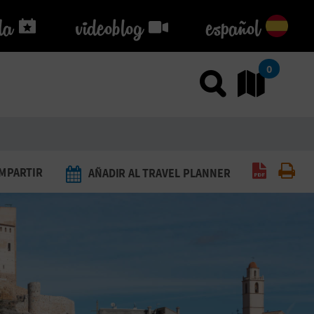
da
da
videoblog
videoblog
español
0
Usar el
Ir
Generar 
Imp
MPARTIR
AÑADIR AL TRAVEL PLANNER