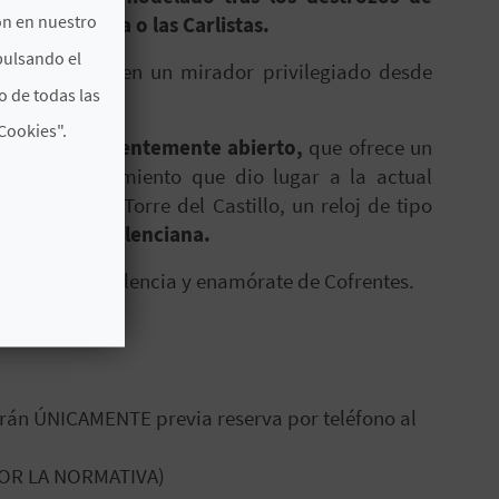
ón en nuestro
ndependencia o las Carlistas.
pulsando el
e,
convertida en un mirador privilegiado desde
o de todas las
Cookies".
al
museo
recientemente abierto,
que ofrece un
o y del asentamiento que dio lugar a la actual
 Reloj de la Torre del Castillo, un reloj de tipo
 Comunitat Valenciana.
 interior de Valencia y enamórate de Cofrentes.
zarán ÚNICAMENTE previa reserva por teléfono al
POR LA NORMATIVA)