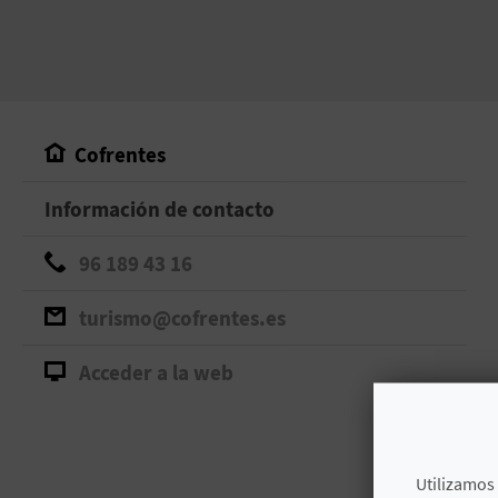
Cofrentes
Información de contacto
96 189 43 16
turismo@cofrentes.es
Acceder a la web
Utilizamos 