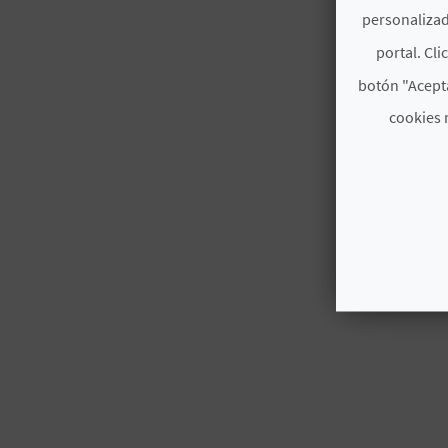
personalizad
portal. Cli
botón "Acepta
cookies 