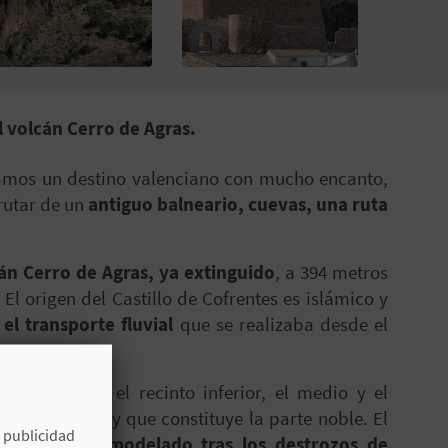
l volcán Cerro de Agras.
tramos un destino valenciano con mucho encanto,
frutar de un
antiguo balneario, cuevas, una ruta
cán Cerro de Agras, ya extinguido
, a 394 metros
 El origen del Castillo de Cofrentes es islámico y
el transporte fluvial
que se realizaba desde el
iferenciadas: el recinto inferior, el medio y el
atio de armas y que constituye la parte noble. El
e publicidad
as y
se ha remodelado tras los destrozos de