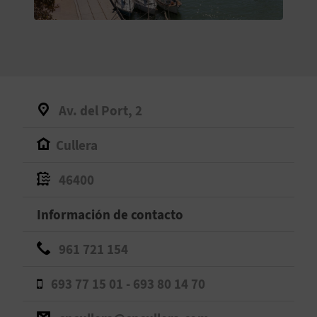
V
E
A
Av. del Port, 2
G
Cullera
E
N
46400
D
Información de contacto
A
961 721 154
693 77 15 01 - 693 80 14 70
V
I