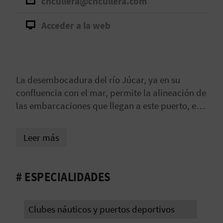
cncullera@cncullera.com
D
Acceder a la web
E
O
B
La desembocadura del río Júcar, ya en su
confluencia con el mar, permite la alineación de
L
las embarcaciones que llegan a este puerto, el
O
único fluvial de toda la Comunitat Valenciana.
El club tiene sus instalaciones en el margen
Leer más
G
izquierdo y cuenta con los servicios propios de
un puerto, sede social y restaurante. Su
ubicación, en pleno centro de la población,
# ESPECIALIDADES
C
hace factible el suministro de cualquier
A
demanda. En las tardes de verano y los fines de
semana, el pantalán se convierte en uno de los
Clubes náuticos y puertos deportivos
L
paseos predilectos de residentes y turistas.