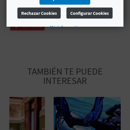
Medico
A
Gasoil
Rechazar Cookies
Configurar Cookies
R
Ver más
Más información
E
G
I
TAMBIÉN TE PUEDE
S
INTERESAR
T
R
O
E