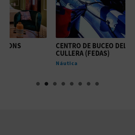
M
P
R
E
CENTRO DE BUCEO DELFÍN
C
S
CULLERA (FEDAS)
N
A
Náutica
R
I
A
L