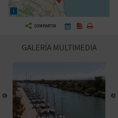
E
i
V
COMPARTIR
I
A
GALERÍA MULTIMEDIA
J
A
V
U
E
L