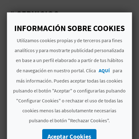
C
# SERVICIOS
U
INFORMACIÓN SOBRE COOKIES
Informacion
L
Utilizamos cookies propias y de terceros para fines
Telefono
A
analíticos y para mostrarte publicidad personalizada
T
Alquiler de coches
en base a un perfil elaborado a partir de tus hábitos
U
Seguridad
de navegación en nuestro portal. Clica
AQUÍ
para
más información. Puedes aceptar todas las cookies
H
Alimentación
pulsando el botón "Aceptar" o configurarlas pulsando
U
Lavanderia
"Configurar Cookies" o rechazar el uso de todas las
E
cookies menos las absolutamente necesarias
Correos
L
pulsando el botón "Rechazar Cookies".
Aparcamiento
L
Aceptar Cookies