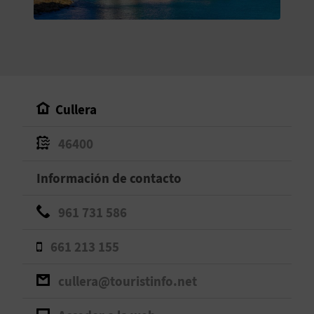
V
E
A
Cullera
G
46400
E
N
Información de contacto
D
961 731 586
A
661 213 155
cullera@touristinfo.net
V
I