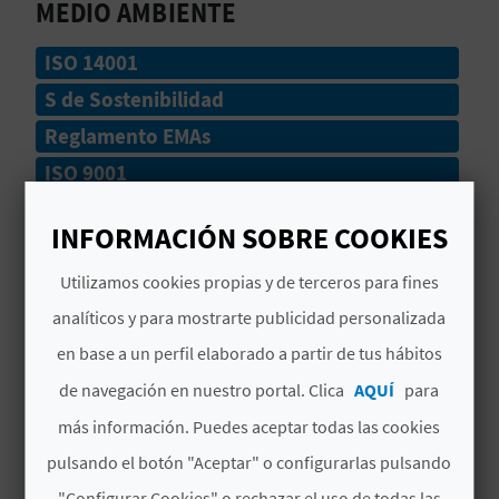
MEDIO AMBIENTE
C
ISO 14001
U
S de Sostenibilidad
L
Reglamento EMAs
A
ISO 9001
T
Bandera Azul
INFORMACIÓN SOBRE COOKIES
U
# SERVICIOS
Utilizamos cookies propias y de terceros para fines
H
analíticos y para mostrarte publicidad personalizada
Lavapies
U
en base a un perfil elaborado a partir de tus hábitos
Cala
E
de navegación en nuestro portal. Clica
AQUÍ
para
Socorristas
L
más información. Puedes aceptar todas las cookies
pulsando el botón "Aceptar" o configurarlas pulsando
L
Playa Urbana
"Configurar Cookies" o rechazar el uso de todas las