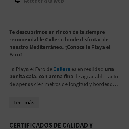
Acceder a la web
D
E
Te descubrimos un rincón de la siempre
O
recomendable Cullera donde disfrutar de
B
nuestro Mediterráneo. ¡Conoce la Playa el
Faro!
L
O
La Playa el Faro de
Cullera
es en realidad
una
bonita cala, con arena fina
de agradable tacto
G
de apenas cien metros de longitud y bordeada
por la Isla de Los Pensamientos y las rocas de
los acantilados. Se trata de un lugar perfecto
C
Leer más
para llegar
andando por su pequeño paseo
A
marítimo
y de una zona donde las aguas son
limpias, ¡ideal para disfrutar con los pequeños
CERTIFICADOS DE CALIDAD Y
L
de la casa!