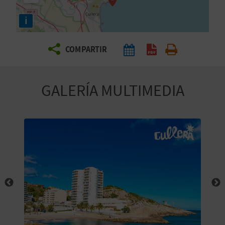
E
i
V
COMPARTIR
I
A
GALERÍA MULTIMEDIA
J
A
V
U
E
L