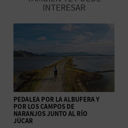
M
INTERESAR
P
R
E
S
A
R
I
A
PEDALEA POR LA ALBUFERA Y
L
L
POR LOS CAMPOS DE
P
NARANJOS JUNTO AL RÍO
JÚCAR