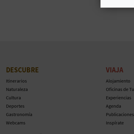
DESCUBRE
VIAJA
Itinerarios
Alojamiento
Naturaleza
Oficinas de T
Cultura
Experiencias
Deportes
Agenda
Gastronomía
Publicaciones
Webcams
Inspírate