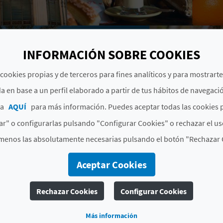
INFORMACIÓN SOBRE COOKIES
cookies propias y de terceros para fines analíticos y para mostrart
a en base a un perfil elaborado a partir de tus hábitos de navegaci
ca
AQUÍ
para más información. Puedes aceptar todas las cookies 
r" o configurarlas pulsando "Configurar Cookies" o rechazar el us
menos las absolutamente necesarias pulsando el botón "Rechazar 
MÁS INFORMACIÓN
Aceptar Cookies
Horario
Periodicidad: Verano (desde 15/6 al 15/9). 
Rechazar Cookies
Configurar Cookies
de 18:00 a 22:00.
Más información