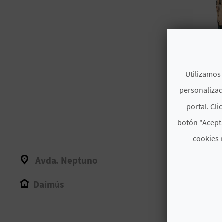
Utilizamos 
personalizad
portal. Cli
botón "Acepta
cookies 
Avda. Neptuno
Daimús