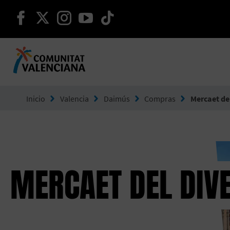
seguir en facebook
seguir en twitter
seguir en instagram
seguir en youtube
seguir en tiktok
Ir a Comunitat Valenciana
Inicio
Valencia
Daimús
Compras
Mercaet de
MERCAET DEL DIV