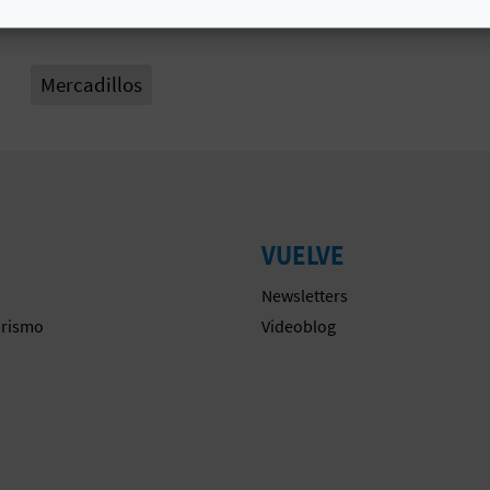
# TIPOS
Mercadillos
VUELVE
Newsletters
urismo
Videoblog