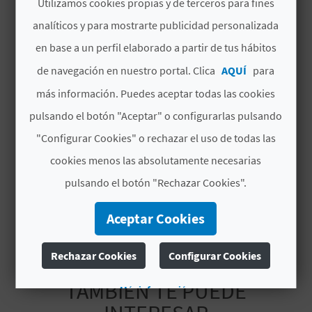
Horario
Utilizamos cookies propias y de terceros para fines
C
*Fechas aproximadas. Es recomendable
analíticos y para mostrarte publicidad personalizada
confirmar previamente las fechas de
U
en base a un perfil elaborado a partir de tus hábitos
celebración*
L
de navegación en nuestro portal. Clica
AQUÍ
para
Fecha de inicio
más información. Puedes aceptar todas las cookies
17/01/2025
A
pulsando el botón "Aceptar" o configurarlas pulsando
T
Fecha de fin
"Configurar Cookies" o rechazar el uso de todas las
19/01/2025
U
cookies menos las absolutamente necesarias
Tipo de interés
H
pulsando el botón "Rechazar Cookies".
Interés turístico local
U
Aceptar Cookies
E
Rechazar Cookies
Configurar Cookies
L
TAMBIÉN TE PUEDE
Más información
L