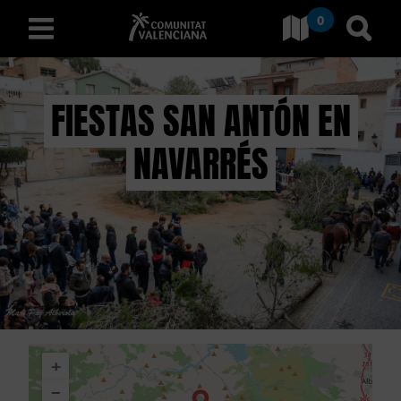
0
Ir a Comunitat Valenciana
Ir al
español
FIESTAS SAN ANTÓN EN
NAVARRÉS
D
E
S
C
U
B
+
R
−