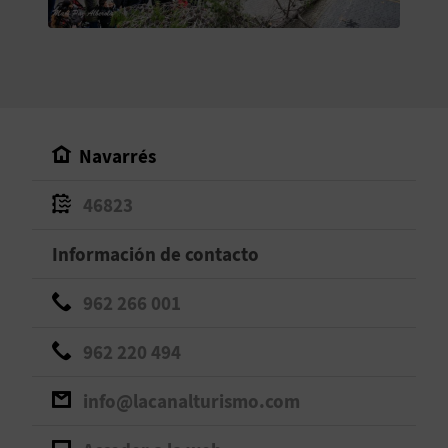
V
E
A
Navarrés
G
46823
E
N
Información de contacto
D
962 266 001
A
962 220 494
info@lacanalturismo.com
V
I