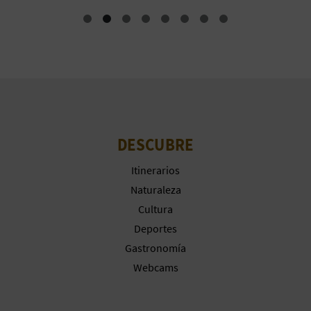
M
P
R
E
S
A
DESCUBRE
R
Itinerarios
Naturaleza
I
Cultura
A
Deportes
Gastronomía
L
Webcams