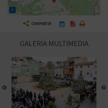
E
i
V
COMPARTIR
I
A
GALERÍA MULTIMEDIA
J
A
V
U
E
L