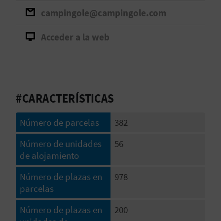
V
campingole@campingole.com
E
Acceder a la web
A
G
#CARACTERÍSTICAS
E
Número de parcelas
382
N
Número de unidades
56
D
de alojamiento
A
Número de plazas en
978
parcelas
V
Número de plazas en
200
I