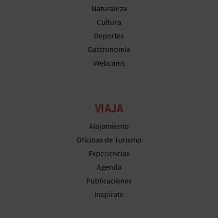
M
Naturaleza
P
Cultura
Deportes
R
Gastronomía
E
Webcams
S
A
VIAJA
R
Alojamiento
I
Oficinas de Turismo
Experiencias
A
Agenda
L
Publicaciones
Inspírate