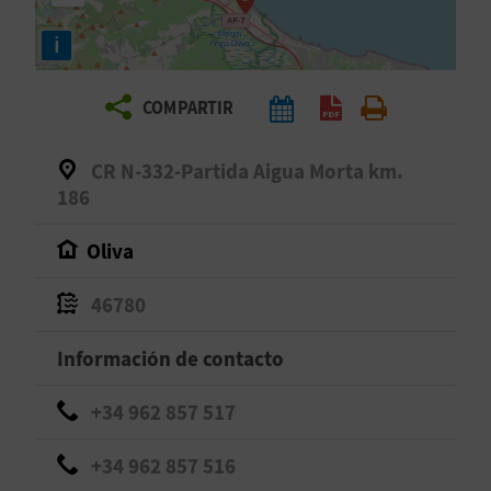
E
i
V
COMPARTIR
I
A
CR N-332-Partida Aigua Morta km.
186
J
Oliva
A
46780
V
Información de contacto
U
+34 962 857 517
E
+34 962 857 516
L