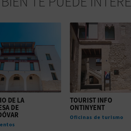
BIÉN TE PUEDE INTER
IO DE LA
TOURIST INFO
SA DE
ONTINYENT
DÓVAR
Oficinas de turismo
entos