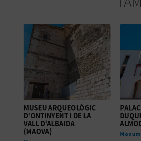
TAM
MUSEU ARQUEOLÒGIC
PALAC
NT
D'ONTINYENT I DE LA
DUQUE
VALL D'ALBAIDA
ALMO
(MAOVA)
Monum