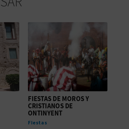
ESAR
FIESTAS DE MOROS Y
LA C
CRISTIANOS DE
Aloj
ONTINYENT
Fiestas