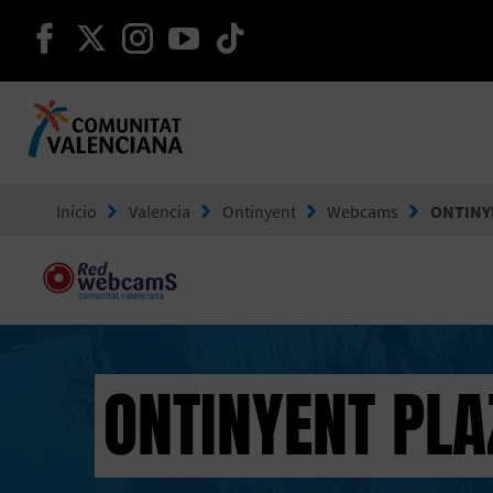
seguir en facebook
seguir en twitter
seguir en instagram
seguir en youtube
seguir en tiktok
Ir a Comunitat Valenciana
Inicio
Valencia
Ontinyent
Webcams
ONTINY
ONTINYENT PL