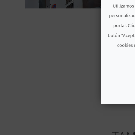
Utilizamos 
ONTIN
personalizad
portal. Cli
botón "Acepta
cookies 