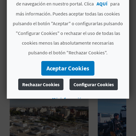
de navegación en nuestro portal. Clica
AQUÍ
para
C
# PERÍODO DE APERTURA
más información. Puedes aceptar todas las cookies
U
pulsando el botón "Aceptar" o configurarlas pulsando
Abierto todo el año
L
"Configurar Cookies" o rechazar el uso de todas las
cookies menos las absolutamente necesarias
A
pulsando el botón "Rechazar Cookies".
T
TAMBIÉN TE PUEDE
U
Aceptar Cookies
INTERESAR
H
Rechazar Cookies
Configurar Cookies
U
Más información
E
L
L