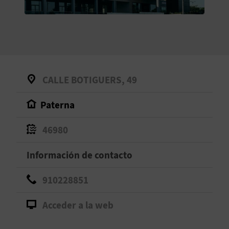
V
E
A
CALLE BOTIGUERS, 49
G
Paterna
E
N
46980
D
Información de contacto
A
910228851
Acceder a la web
V
I