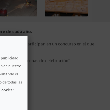
ubre de cada año.
 200 peroles participan en un concurso en el que
e publicidad
iamente las fechas de celebración*
ón en nuestro
pulsando el
o de todas las
Cookies".