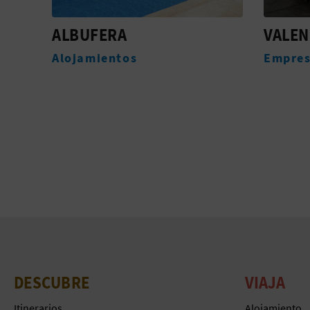
VALENCIA PESCA PASEO
RUTA 
LEYEN
Empresas de turismo activo
Experi
DESCUBRE
VIAJA
Itinerarios
Alojamiento