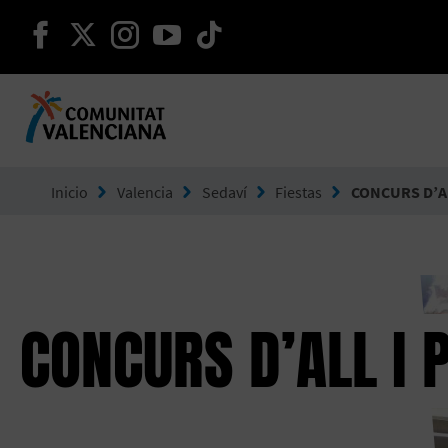
seguir en facebook
seguir en twitter
seguir en instagram
seguir en youtube
seguir en tiktok
Ir a Comunitat Valenciana
Inicio
Valencia
Sedaví
Fiestas
CONCURS D’A
CONCURS D’ALL I 