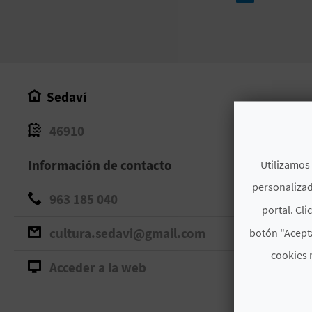
Sedaví
46910
Información de contacto
Utilizamos 
personalizad
963 185 040
portal. Cli
cultura.sedavi@gmail.com
botón "Acepta
cookies 
Acceder a la web