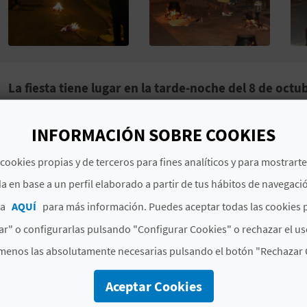
La fiesta tiene lugar en la tarde-noche del 8 de oct
A la cena asisten más de 2.000 personas. Un máximo de
INFORMACIÓN SOBRE COOKIES
no hay dos
all i pebres
iguales o con el mismo sabor.
cookies propias y de terceros para fines analíticos y para mostrart
*Fechas aproximadas. Es recomendable confirmar prev
a en base a un perfil elaborado a partir de tus hábitos de navegaci
ca
AQUÍ
para más información. Puedes aceptar todas las cookies 
MÁS INFORMACIÓN
r" o configurarlas pulsando "Configurar Cookies" o rechazar el us
menos las absolutamente necesarias pulsando el botón "Rechazar 
Fecha de inicio
08/10/2024
Fecha de fin
Aceptar Cookies
09/10/2024