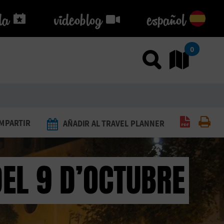
da
da
videoblog
videoblog
español
0
Usar el
Ir
Generar 
Imp
MPARTIR
AÑADIR AL TRAVEL PLANNER
EL 9 D’OCTUBRE