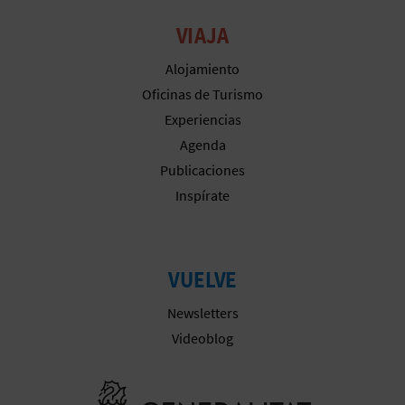
M
VIAJA
P
Alojamiento
R
Oficinas de Turismo
E
Experiencias
S
Agenda
Publicaciones
A
Inspírate
R
I
VUELVE
A
Newsletters
L
Videoblog
Ir a la web 