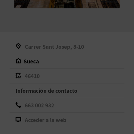
V
E
A
Carrer Sant Josep, 8-10
G
Sueca
E
N
46410
D
Información de contacto
A
663 002 932
Acceder a la web
V
I