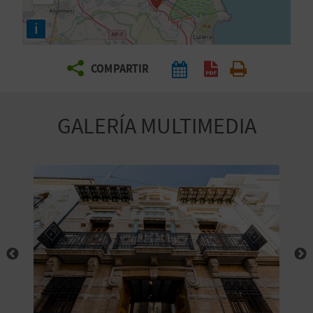
E
i
V
COMPARTIR
I
A
GALERÍA MULTIMEDIA
J
A
V
U
E
L