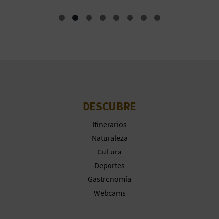
A
R
E
G
I
DESCUBRE
S
Itinerarios
Naturaleza
T
Cultura
R
Deportes
Gastronomía
O
Webcams
E