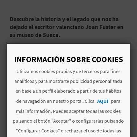
D
Descubre la historia y el legado que nos ha
E
dejado el escritor valenciano Joan Fuster en
su museo de Sueca.
O
B
El reputado escritor valenciano Joan Fuster
INFORMACIÓN SOBRE COOKIES
vivió en
Sueca
. ¿Te gustaría saber más sobre su
L
vida y su carrera profesional? La que fue su
Utilizamos cookies propias y de terceros para fines
O
casa durante muchos años se ha convertido en
analíticos y para mostrarte publicidad personalizada
todo
un museo con un gran legado por
G
Leer más
descubrir.
El edificio tiene un gran valor visual
en base a un perfil elaborado a partir de tus hábitos
y arquitectónico, ya que son
dos edificios
de navegación en nuestro portal. Clica
AQUÍ
para
modernistas de primeros del siglo XX.
C
más información. Puedes aceptar todas las cookies
A
pulsando el botón "Aceptar" o configurarlas pulsando
TAMBIÉN TE PUEDE
"Configurar Cookies" o rechazar el uso de todas las
L