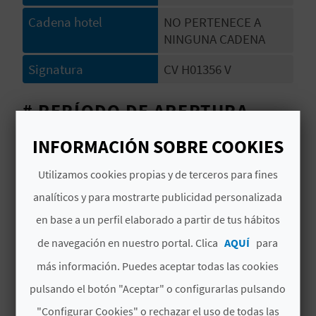
Cadena hotel
NO PERTENECE A
D
NINGUNA CADENA
E
Signatura
CV H01356 V
O
# PERÍODO DE APERTURA
B
L
Abierto todo el año
INFORMACIÓN SOBRE COOKIES
O
# SERVICIOS
Utilizamos cookies propias y de terceros para fines
G
analíticos y para mostrarte publicidad personalizada
Wifi
en base a un perfil elaborado a partir de tus hábitos
de navegación en nuestro portal. Clica
AQUÍ
para
C
más información. Puedes aceptar todas las cookies
A
pulsando el botón "Aceptar" o configurarlas pulsando
L
"Configurar Cookies" o rechazar el uso de todas las