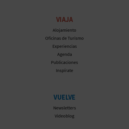
M
P
VIAJA
R
Alojamiento
E
Oficinas de Turismo
S
Experiencias
Agenda
A
Publicaciones
R
Inspírate
I
A
VUELVE
L
Newsletters
Videoblog