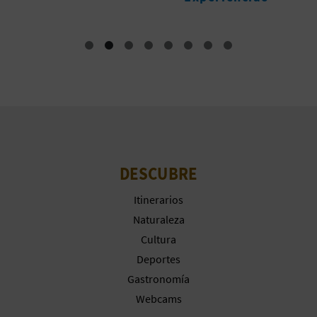
A
R
E
G
I
DESCUBRE
S
Itinerarios
T
Naturaleza
R
Cultura
Deportes
O
Gastronomía
E
Webcams