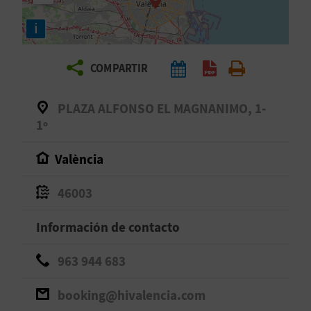
E
i
V
COMPARTIR
I
A
PLAZA ALFONSO EL MAGNANIMO, 1-
1º
J
València
A
46003
V
Información de contacto
U
963 944 683
E
booking@hivalencia.com
L