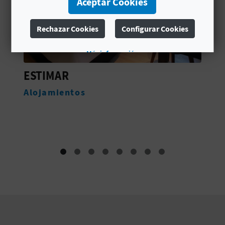
Aceptar Cookies
C
Rechazar Cookies
Configurar Cookies
U
L
Más información
A
RED NEST
T
Alojamientos
U
H
U
E
L
L