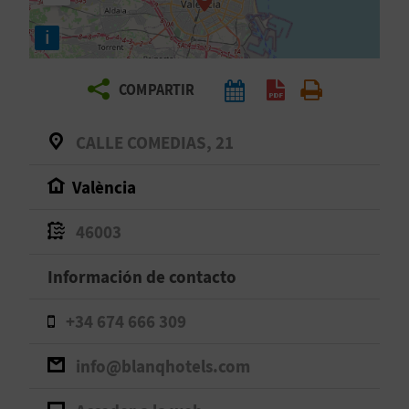
E
i
V
COMPARTIR
I
A
CALLE COMEDIAS, 21
J
València
A
46003
Información de contacto
V
U
+34 674 666 309
E
info@blanqhotels.com
L