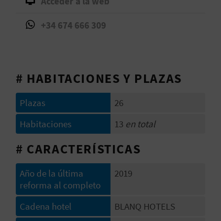
Acceder a la web
V
+34 674 666 309
E
A
# HABITACIONES Y PLAZAS
G
Plazas
26
E
Habitaciones
13
en total
N
D
# CARACTERÍSTICAS
A
Año de la última
2019
reforma al completo
V
Cadena hotel
BLANQ HOTELS
I