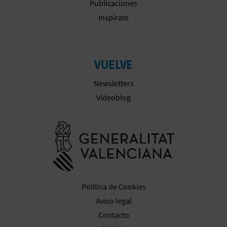
M
Publicaciones
Inspírate
P
R
E
VUELVE
S
Newsletters
Videoblog
A
R
Ir a la web 
I
A
L
Política de Cookies
Aviso legal
Contacto