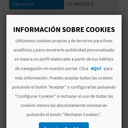
Signatura
CV H01422 V
D
# PERÍODO DE APERTURA
E
INFORMACIÓN SOBRE COOKIES
Abierto todo el año
O
Utilizamos cookies propias y de terceros para fines
B
analíticos y para mostrarte publicidad personalizada
L
en base a un perfil elaborado a partir de tus hábitos
TAMBIÉN TE PUEDE
O
de navegación en nuestro portal. Clica
AQUÍ
para
INTERESAR
más información. Puedes aceptar todas las cookies
G
pulsando el botón "Aceptar" o configurarlas pulsando
"Configurar Cookies" o rechazar el uso de todas las
C
cookies menos las absolutamente necesarias
A
pulsando el botón "Rechazar Cookies".
L