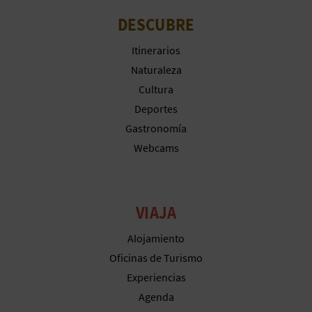
A
DESCUBRE
Itinerarios
R
Naturaleza
E
Cultura
Deportes
G
Gastronomía
I
Webcams
S
T
VIAJA
R
Alojamiento
O
Oficinas de Turismo
Experiencias
E
Agenda