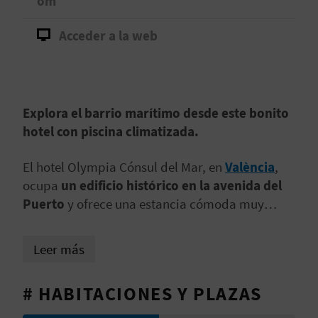
om
D
Acceder a la web
E
O
B
Explora el barrio marítimo desde este bonito
hotel con piscina climatizada.
L
El hotel Olympia Cónsul del Mar, en
València
,
O
ocupa
un edificio histórico en la avenida del
G
Puerto
y ofrece una estancia cómoda muy
cerca de los principales atractivos de la ciudad.
A un corto paseo del metro, permite llegar
C
Leer más
fácilmente al centro urbano, la playa y el
A
aeropuerto, lo que lo convierte en una opción
# HABITACIONES Y PLAZAS
práctica
para escapadas culturales o viajes en
L
familia
.