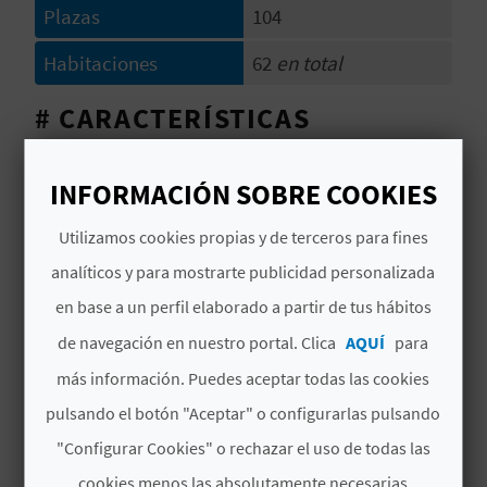
Plazas
104
C
Habitaciones
62
en total
U
L
# CARACTERÍSTICAS
A
Categoría
3 Estrellas
INFORMACIÓN SOBRE COOKIES
T
Cadena hotel
OLYMPIA GRUPO
Utilizamos cookies propias y de terceros para fines
U
Signatura
CV H01113 V
analíticos y para mostrarte publicidad personalizada
H
en base a un perfil elaborado a partir de tus hábitos
# PERÍODO DE APERTURA
U
de navegación en nuestro portal. Clica
AQUÍ
para
E
Abierto todo el año
más información. Puedes aceptar todas las cookies
pulsando el botón "Aceptar" o configurarlas pulsando
L
# SERVICIOS
"Configurar Cookies" o rechazar el uso de todas las
L
Parking clientes
cookies menos las absolutamente necesarias