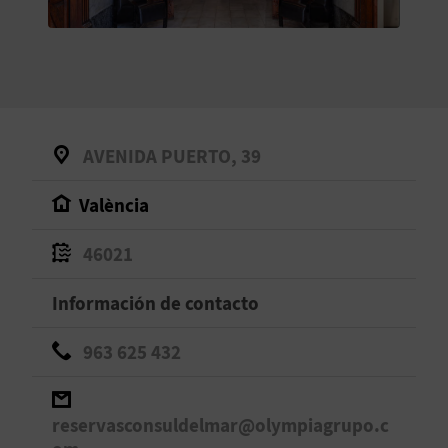
V
E
A
AVENIDA PUERTO, 39
G
València
E
N
46021
D
Información de contacto
A
963 625 432
V
reservasconsuldelmar@olympiagrupo.c
I