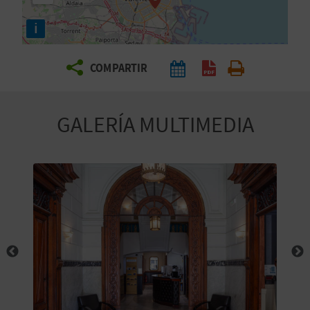
E
i
V
COMPARTIR
I
A
GALERÍA MULTIMEDIA
J
A
V
U
E
L