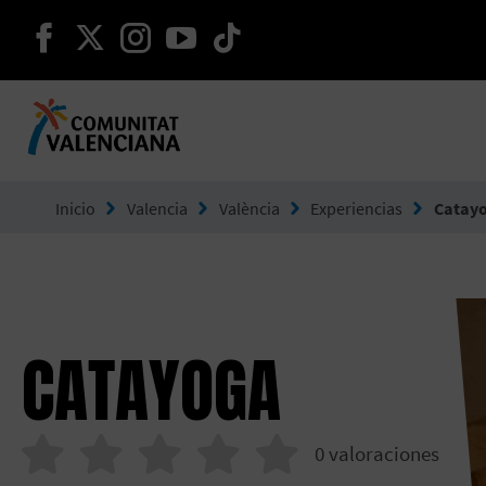
seguir en facebook
seguir en twitter
seguir en instagram
seguir en youtube
seguir en tiktok
Ir a Comunitat Valenciana
Inicio
Valencia
València
Experiencias
Catay
CATAYOGA
0
valoraciones