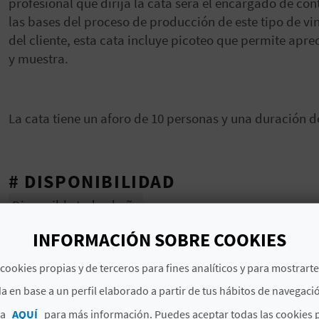
profesional que dirija la cata será el encargado de co
las bases del proceso de producción de este tipo de vi
del cliente, esta cata incluye picoteo que permite apre
y muestra.
La cata tiene un aforo de 10 personas y una duración de
# DISPONIBILIDAD
Disponible todo el año
# SERVICIOS INCLUIDOS
INFORMACIÓN SOBRE COOKIES
cookies propias y de terceros para fines analíticos y para mostrart
Clase de yoga
a en base a un perfil elaborado a partir de tus hábitos de navegaci
Cata de 3 vinos ecológicos de la Comunidad Valenci
ca
AQUÍ
para más información. Puedes aceptar todas las cookies 