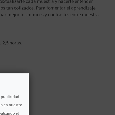
ntextualizarte cada muestra y hacerte entender
nos tan cotizados. Para fomentar el aprendizaje
ciar mejor los matices y contrastes entre muestra
 2,5 horas.
e publicidad
ón en nuestro
ana
pulsando el