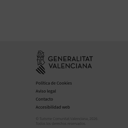
Ir a la web de 
Política de Cookies
Aviso legal
Contacto
Accesibilidad web
© Turisme Comunitat Valenciana, 2026.
Todos los derechos reservados.