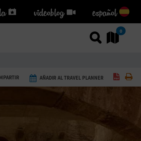
da
da
videoblog
videoblog
español
0
Usar el
Ir
Generar 
Imp
MPARTIR
AÑADIR AL TRAVEL PLANNER