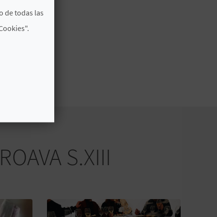
o de todas las
Cookies".
OAVA S.XIII