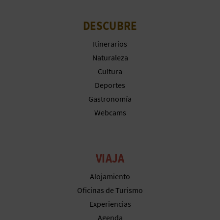
M
P
DESCUBRE
R
Itinerarios
Naturaleza
E
Cultura
S
Deportes
A
Gastronomía
Webcams
R
I
VIAJA
A
L
Alojamiento
Oficinas de Turismo
Experiencias
Agenda