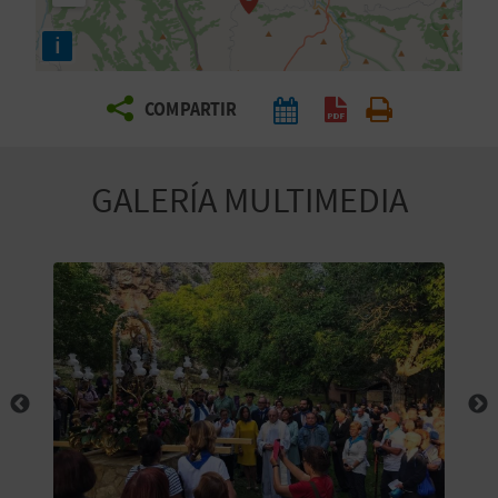
E
i
V
COMPARTIR
I
A
GALERÍA MULTIMEDIA
J
A
V
U
E
L