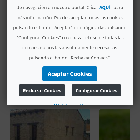
Santerón desde sus inicios, lo que supone más
C
26/09/2026
de navegación en nuestro portal. Clica
AQUÍ
para
de 300 años ininterrumpidos de tradición.
más información. Puedes aceptar todas las cookies
U
Tipo de interés
pulsando el botón "Aceptar" o configurarlas pulsando
Interés turístico autonómico
L
"Configurar Cookies" o rechazar el uso de todas las
Interés turístico local
A
cookies menos las absolutamente necesarias
T
pulsando el botón "Rechazar Cookies".
U
Aceptar Cookies
TAMBIÉN TE PUEDE
H
INTERESAR
Rechazar Cookies
Configurar Cookies
U
Más información
E
L
L