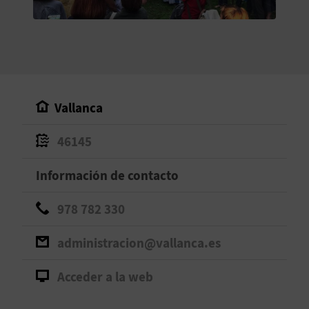
V
E
A
Vallanca
G
46145
E
N
Información de contacto
D
978 782 330
A
administracion@vallanca.es
Acceder a la web
V
I