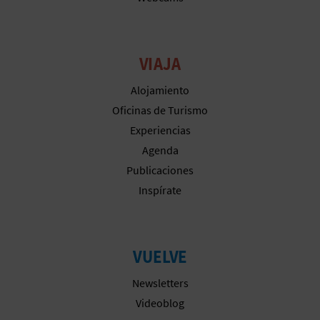
M
P
R
VIAJA
E
Alojamiento
Oficinas de Turismo
S
Experiencias
A
Agenda
Publicaciones
R
Inspírate
I
A
VUELVE
L
Newsletters
Videoblog