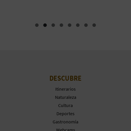
A
R
E
G
I
S
DESCUBRE
T
Itinerarios
R
Naturaleza
Cultura
O
Deportes
E
Gastronomía
Webcams