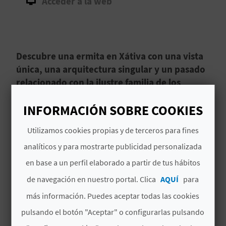
Acceder a la web
D
E
Descubre una ermita en Xátiva con una vista
O
única, una arquitectura singular y un pasado
B
relacionado con la ilustre familia de los
Borgia.
L
INFORMACIÓN SOBRE COOKIES
O
La Ermita de Santa Ana en
Xátiva
, en la
Utilizamos cookies propias y de terceros para fines
comarca de
La Costera
de la provincia de
G
Valencia
, se encuentra en el cerro o
puig
del
analíticos y para mostrarte publicidad personalizada
mismo nombre. Fue
construida en el siglo XVI
en base a un perfil elaborado a partir de tus hábitos
bajo la orden del Papa Alejandro VI, Rodrigo de
C
Leer más
de navegación en nuestro portal. Clica
AQUÍ
para
Borja, probablemente sobre los cimientos de
más información. Puedes aceptar todas las cookies
A
otro templo anterior del siglo XIV.
pulsando el botón "Aceptar" o configurarlas pulsando
L