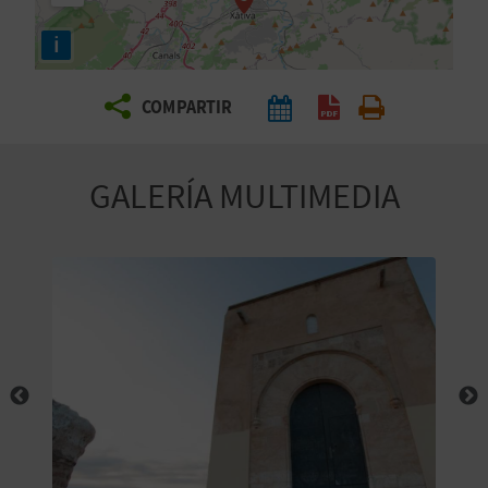
E
i
V
COMPARTIR
I
A
GALERÍA MULTIMEDIA
J
A
V
U
E
L