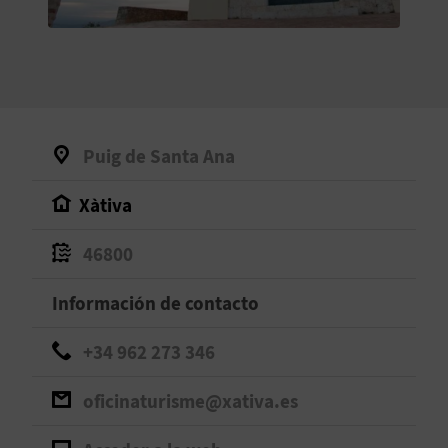
V
E
A
Puig de Santa Ana
G
Xàtiva
E
N
46800
D
Información de contacto
A
+34 962 273 346
oficinaturisme@xativa.es
V
I