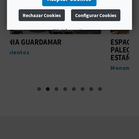
C
Rechazar Cookies
Configurar Cookies
U
Más información
L
ESPACIO DE PROTECCIÓN
A
PALEONTOLÓGICA LOS
ESTAÑOS
T
Monumentos
U
H
U
E
L
L