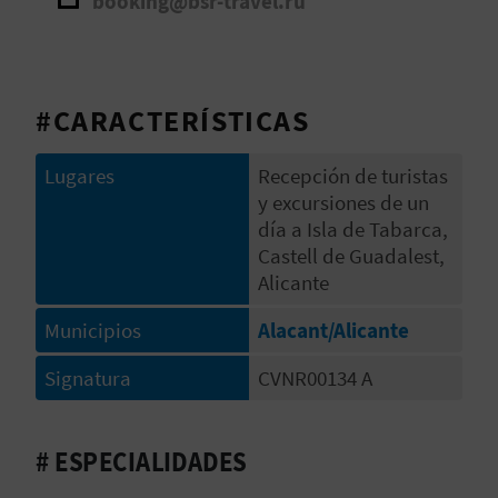
booking@bsr-travel.ru
V
E
#CARACTERÍSTICAS
A
Lugares
Recepción de turistas
G
y excursiones de un
día a Isla de Tabarca,
E
Castell de Guadalest,
N
Alicante
D
Municipios
Alacant/Alicante
A
Signatura
CVNR00134 A
V
# ESPECIALIDADES
I