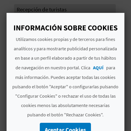
Recepción de turistas
D
Excursiones
E
INFORMACIÓN SOBRE COOKIES
O
Utilizamos cookies propias y de terceros para fines
B
analíticos y para mostrarte publicidad personalizada
L
en base a un perfil elaborado a partir de tus hábitos
TAMBIÉN TE PUEDE
de navegación en nuestro portal. Clica
AQUÍ
para
O
INTERESAR
más información. Puedes aceptar todas las cookies
G
pulsando el botón "Aceptar" o configurarlas pulsando
"Configurar Cookies" o rechazar el uso de todas las
C
cookies menos las absolutamente necesarias
A
pulsando el botón "Rechazar Cookies".
L
Aceptar Cookies