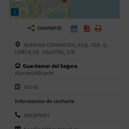
E
i
V
COMPARTIR
I
A
AVENIDA CERVANTES, ESQ. FED. G.
LORCA,ED. GALATEA, S/N
J
Guardamar del Segura
,
A
Alacant/Alicante
03140
V
U
Información de contacto
E
663394407
L