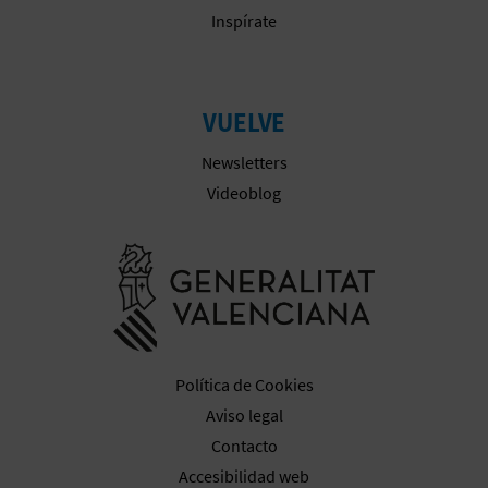
M
Inspírate
P
R
VUELVE
E
Newsletters
S
Videoblog
A
Ir a la web 
R
I
A
Política de Cookies
L
Aviso legal
Contacto
Accesibilidad web