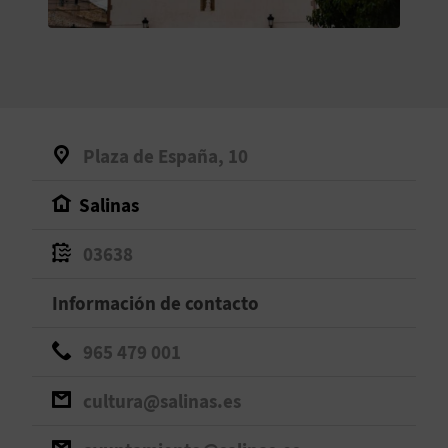
V
E
A
Plaza de España, 10
G
Salinas
E
N
03638
D
Información de contacto
A
965 479 001
cultura@salinas.es
V
I