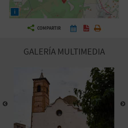
E
i
V
COMPARTIR
I
A
GALERÍA MULTIMEDIA
J
A
V
U
E
L