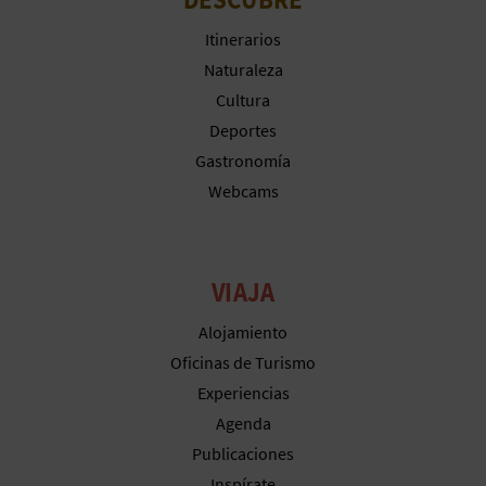
M
Itinerarios
P
Naturaleza
R
Cultura
E
Deportes
Gastronomía
S
Webcams
A
R
VIAJA
I
Alojamiento
A
Oficinas de Turismo
L
Experiencias
Agenda
Publicaciones
Inspírate