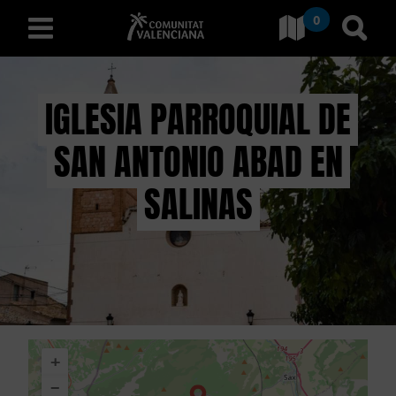
0
Ir a Comunitat Valenciana
Ir al
español
IGLESIA PARROQUIAL DE
SAN ANTONIO ABAD EN
D
E
SALINAS
S
C
U
B
+
R
−