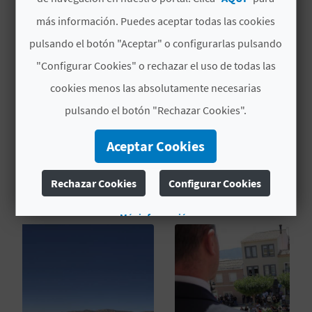
MÁS INFORMACIÓN
C
más información. Puedes aceptar todas las cookies
Horario
U
pulsando el botón "Aceptar" o configurarlas pulsando
Horario de culto
"Configurar Cookies" o rechazar el uso de todas las
L
cookies menos las absolutamente necesarias
A
pulsando el botón "Rechazar Cookies".
T
Aceptar Cookies
U
TAMBIÉN TE PUEDE
INTERESAR
H
Rechazar Cookies
Configurar Cookies
U
Más información
E
L
L