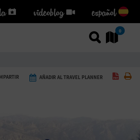
da
da
videoblog
videoblog
español
0
Usar el
Ir
Generar 
Imp
MPARTIR
AÑADIR AL TRAVEL PLANNER