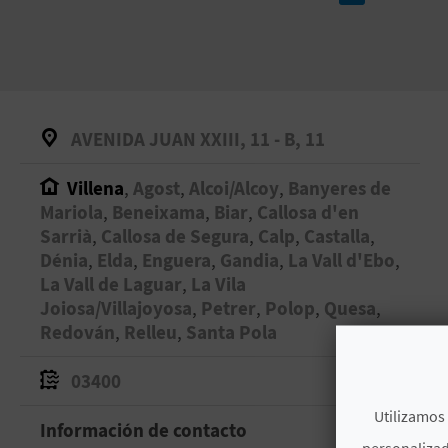
AVENIDA JUAN XXIII, 11 - B, 11
Villena
,
Agost
,
Alcoi/Alcoy
,
Banyeres de
Mariola
,
Beneixama
,
Biar
,
Callosa d'en
Sarrià
,
Callosa de Segura
,
Calp
,
Castalla
,
Dénia
,
Elda
,
Enguera
,
Gandia
,
La Vall d'Ebo
,
La Vall de Laguar
,
La Vila
Joiosa/Villajoyosa
,
Petrer
,
Polop
,
Quesa
,
Redován
,
Relleu
,
Santa Pola
03400
Utilizamos 
Información de contacto
personalizad