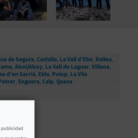
osa de Segura
,
Castalla
,
La Vall d'Ebo
,
Relleu
,
xama
,
Alcoi/Alcoy
,
La Vall de Laguar
,
Villena
,
sa d'en Sarrià
,
Elda
,
Polop
,
La Vila
Petrer
,
Enguera
,
Calp
,
Quesa
e publicidad
ón en nuestro