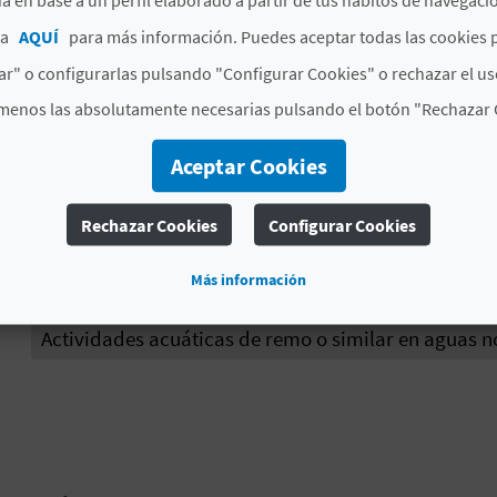
ca
AQUÍ
para más información. Puedes aceptar todas las cookies 
Desplazamientos a pie y ascensiones por recorridos
r" o configurarlas pulsando "Configurar Cookies" o rechazar el us
Actividades recreativas en altura y progresión por 
menos las absolutamente necesarias pulsando el botón "Rechazar 
Actividades alpinas de invierno
Escalada y ascens
Aceptar Cookies
Actividades de Ecoturismo. Actividades turísticas
etnográfico
Rechazar Cookies
Configurar Cookies
Actividades recreativas de estrategia puntería
Ac
Más información
Itinerarios guiados a pie por el medio natural por re
Actividades acuáticas de remo o similar en aguas n