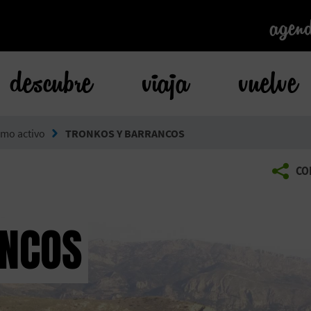
agen
agen
descubre
viaja
vuelve
smo activo
TRONKOS Y BARRANCOS
CO
ANCOS