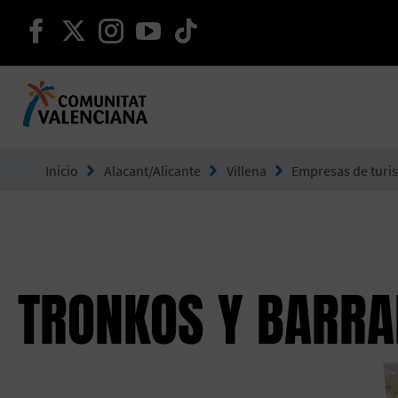
seguir en facebook
seguir en twitter
seguir en instagram
seguir en youtube
seguir en tiktok
Ir a Comunitat Valenciana
Inicio
Alacant/Alicante
Villena
Empresas de turi
TRONKOS Y BARR