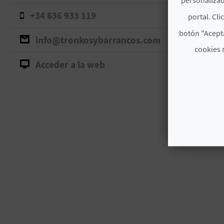
+34 636 933 119
portal. Cli
botón "Acepta
info@tronkosybarrancos.com
cookies 
Acceder a la web