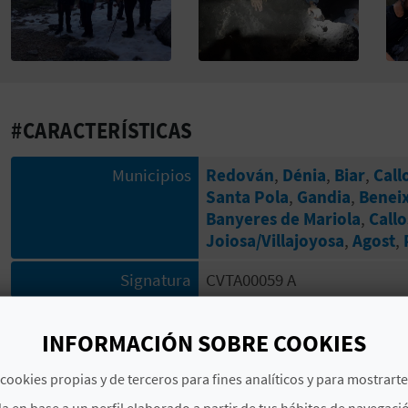
#CARACTERÍSTICAS
Municipios
Redován
,
Dénia
,
Biar
,
Call
Santa Pola
,
Gandia
,
Benei
Banyeres de Mariola
,
Callo
Joiosa/Villajoyosa
,
Agost
,
Signatura
CVTA00059 A
INFORMACIÓN SOBRE COOKIES
# ESPECIALIDADES
cookies propias y de terceros para fines analíticos y para mostrart
Barranquismo y similares
a en base a un perfil elaborado a partir de tus hábitos de navegaci