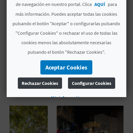
¿Pensando en tus vacaciones? ¿Quieres llenar
de navegación en nuestro portal. Clica
AQUÍ
para
C
tus días de diversión y emoción? Aquópolis
más información. Puedes aceptar todas las cookies
Torrevieja tiene todo lo que buscas.
U
pulsando el botón "Aceptar" o configurarlas pulsando
L
"Configurar Cookies" o rechazar el uso de todas las
Leer más
A
cookies menos las absolutamente necesarias
pulsando el botón "Rechazar Cookies".
T
U
Aceptar Cookies
TAMBIÉN TE PUEDE
H
Rechazar Cookies
Configurar Cookies
INTERESAR
U
Más información
E
L
L