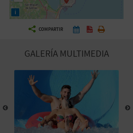
E
i
V
COMPARTIR
I
A
GALERÍA MULTIMEDIA
J
A
V
U
E
L