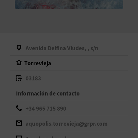
V
E
A
Avenida Delfina Viudes, , s/n
G
Torrevieja
E
N
03183
D
Información de contacto
A
+34 965 715 890
aquopolis.torrevieja@grpr.com
V
I