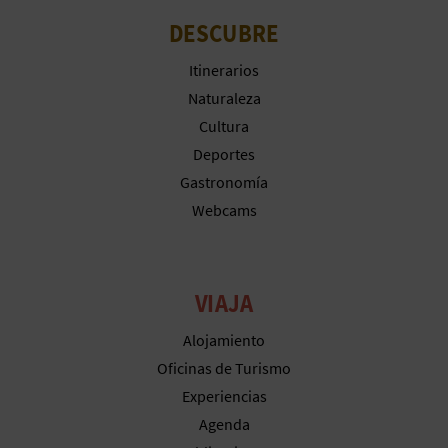
M
DESCUBRE
P
Itinerarios
R
Naturaleza
E
Cultura
Deportes
S
Gastronomía
A
Webcams
R
I
VIAJA
A
Alojamiento
L
Oficinas de Turismo
Experiencias
Agenda