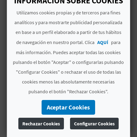
INFORMACIÓN SOBRE COOKIES
D
Utilizamos cookies propias y de terceros para fines
Villena prepara un buen número de planes
analíticos y para mostrarte publicidad personalizada
E
para su feria enoturística. ¡Toma buena nota
en base a un perfil elaborado a partir de tus hábitos
y no te lo pierdas!
O
de navegación en nuestro portal. Clica
AQUÍ
para
B
más información. Puedes aceptar todas las cookies
MÁS INFORMACIÓN
L
pulsando el botón "Aceptar" o configurarlas pulsando
Fecha de inicio
"Configurar Cookies" o rechazar el uso de todas las
O
06/02/2026
cookies menos las absolutamente necesarias
G
Fecha de fin
pulsando el botón "Rechazar Cookies".
15/02/2026
Aceptar Cookies
C
Enotur
Villena
prepara su edición de 2026 con
un montón de
planes para grandes y
A
Rechazar Cookies
Configurar Cookies
pequeños
. Esta localidad en
Alicante
es
un
L
destino enoturístico
genial, y lo celebra con