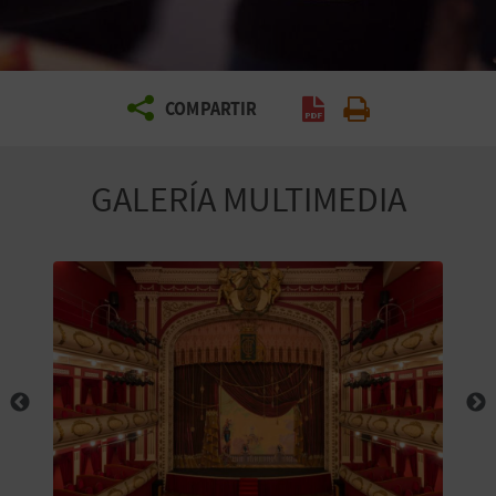
E
V
COMPARTIR
I
A
GALERÍA MULTIMEDIA
J
A
V
U
E
L