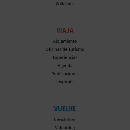
Webcams
A
R
VIAJA
E
Alojamiento
G
Oficinas de Turismo
Experiencias
I
Agenda
S
Publicaciones
Inspírate
T
R
O
VUELVE
E
Newsletters
Videoblog