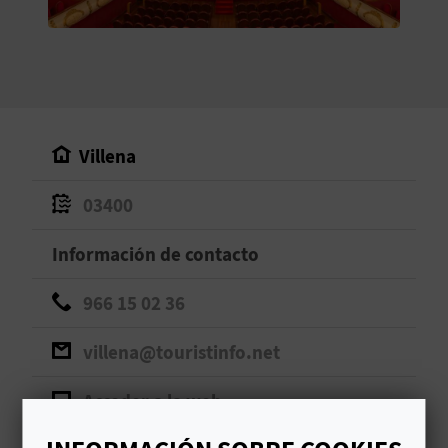
V
E
A
Villena
G
03400
E
N
Información de contacto
D
966 15 02 36
A
villena@touristinfo.net
Acceder a la web
V
I