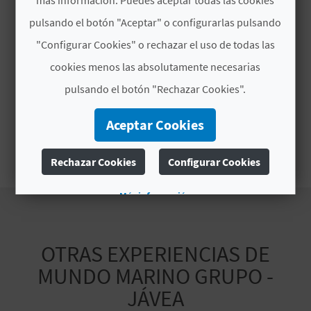
M
más información. Puedes aceptar todas las cookies
pulsando el botón "Aceptar" o configurarlas pulsando
P
Horario
"Configurar Cookies" o rechazar el uso de todas las
R
Abril: 19:30
cookies menos las absolutamente necesarias
Mayo, junio, julio, agosto: 20:00
E
pulsando el botón "Rechazar Cookies".
Septiembre 19:00
S
Varía según temporada. Consultar
Aceptar Cookies
disponibilidad
A
Rechazar Cookies
Configurar Cookies
R
I
Más información
A
OTRAS EXPERIENCIAS DE
L
MUNDO MARINO GRUPO -
JÁVEA