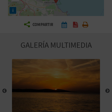
E
i
V
COMPARTIR
I
A
GALERÍA MULTIMEDIA
J
A
V
U
E
L