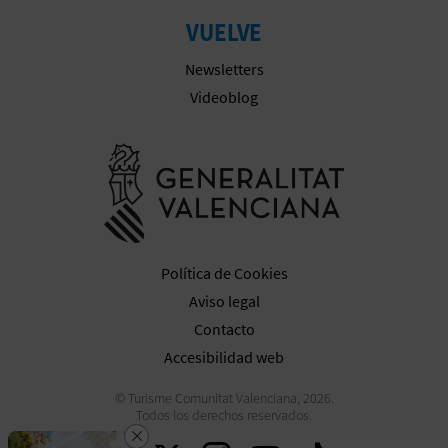
VUELVE
Newsletters
Videoblog
Ir a la web 
Política de Cookies
Aviso legal
Contacto
Accesibilidad web
© Turisme Comunitat Valenciana, 2026.
Todos los derechos reservados.
Cerrar
Descarga la app