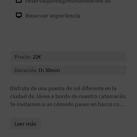
reservasjavea@mundomarino.es
D
Reservar experiencia
E
O
B
Precio:
22€
L
Duración
1h 30min
O
G
Disfruta de una puesta de sol diferente en la
ciudad de Jávea a bordo de nuestro catamarán.
Te invitamos a un cómodo paseo en barco con
C
ambiente relajado y música chill out mientras
A
disfrutas de una copa cava. Y todo esto
Leer más
sucederá al atardecer, frente al skyline de la
L
ciudad de Jávea, con el bello Parque Natural