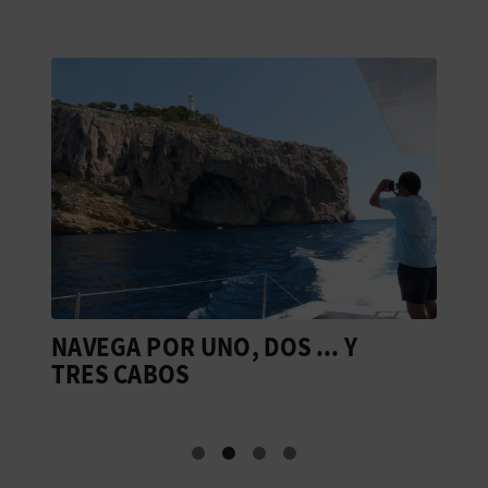
NAVEGA POR UNO, DOS ... Y
U
TRES CABOS
C
C