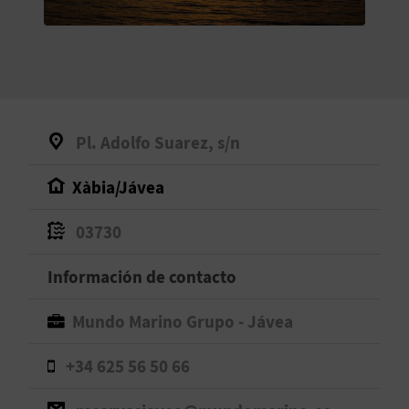
V
E
A
Pl. Adolfo Suarez, s/n
G
Xàbia/Jávea
E
N
03730
D
Información de contacto
A
Mundo Marino Grupo - Jávea
+34 625 56 50 66
V
I