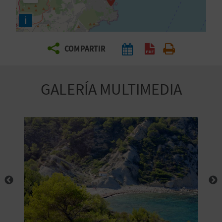
E
i
V
COMPARTIR
I
A
GALERÍA MULTIMEDIA
J
A
V
U
E
L