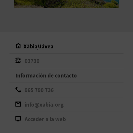
V
E
A
Xàbia/Jávea
G
03730
E
N
Información de contacto
D
965 790 736
A
info@xabia.org
Acceder a la web
V
I