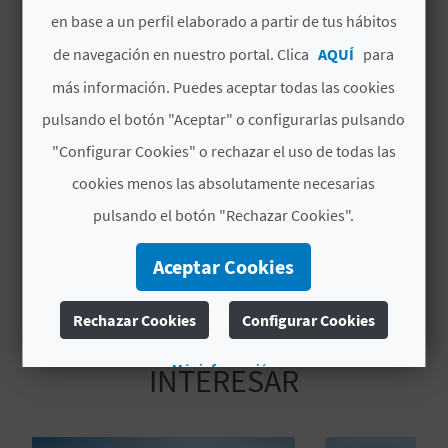
C
en base a un perfil elaborado a partir de tus hábitos
# SERVICIOS
de navegación en nuestro portal. Clica
AQUÍ
para
U
más información. Puedes aceptar todas las cookies
L
Playa Virgen
pulsando el botón "Aceptar" o configurarlas pulsando
A
Cala
"Configurar Cookies" o rechazar el uso de todas las
T
cookies menos las absolutamente necesarias
Bolos
pulsando el botón "Rechazar Cookies".
U
H
Aceptar Cookies
U
Rechazar Cookies
Configurar Cookies
TAMBIÉN TE PUEDE
E
Más información
INTERESAR
L
L