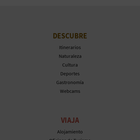
M
P
R
DESCUBRE
E
Itinerarios
S
Naturaleza
A
Cultura
Deportes
R
Gastronomía
I
Webcams
A
L
VIAJA
Alojamiento