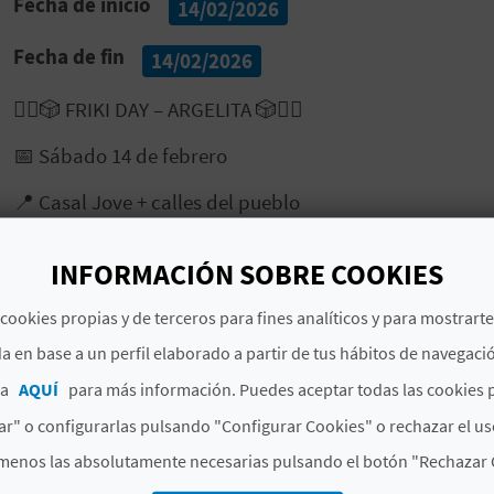
Fecha de inicio
14/02/2026
Fecha de fin
14/02/2026
🧟‍♂️🎲 FRIKI DAY – ARGELITA 🎲🧟‍♀️
📅 Sábado 14 de febrero
📍 Casal Jove + calles del pueblo
INFORMACIÓN SOBRE COOKIES
🕓 De 16:00 a 20:00
cookies propias y de terceros para fines analíticos y para mostrart
🎲 Juegos de mesa para todos los niveles
a en base a un perfil elaborado a partir de tus hábitos de navegaci
ca
AQUÍ
para más información. Puedes aceptar todas las cookies 
r" o configurarlas pulsando "Configurar Cookies" o rechazar el us
🕔 De 17:00 a 19:00
menos las absolutamente necesarias pulsando el botón "Rechazar 
🐺 Campeonato de “Los Hombres Lobo de Castronegro