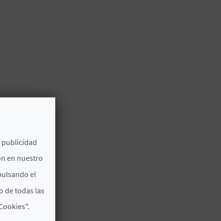
e publicidad
ón en nuestro
pulsando el
o de todas las
Cookies".
”