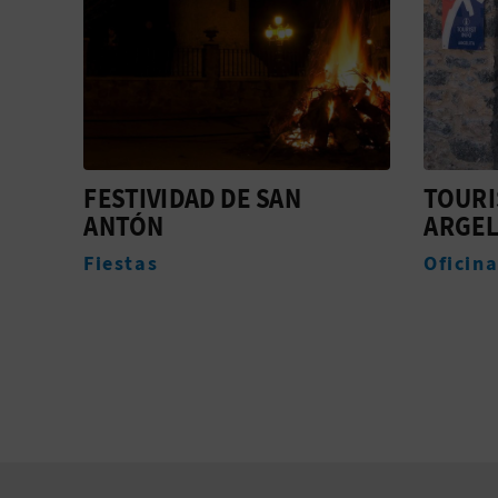
TOURIST INFO
FIEST
ARGELITA
CRUZ
Oficinas de turismo
Fiesta