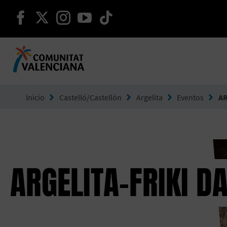
seguir en facebook
seguir en twitter
seguir en instagram
seguir en youtube
seguir en tiktok
Ir a Comunitat Valenciana
Inicio
Castelló/Castellón
Argelita
Eventos
AR
ARGELITA-FRIKI D