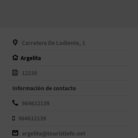
Carretera De Ludiente, 1
Argelita
12230
Información de contacto
964612139
964612139
argelita@touristinfo.net