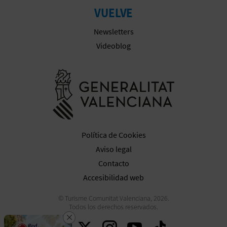
VUELVE
Newsletters
Videoblog
Ir a la web 
Política de Cookies
Aviso legal
Contacto
Accesibilidad web
© Turisme Comunitat Valenciana, 2026.
Todos los derechos reservados.
Cerrar
Descarga la app