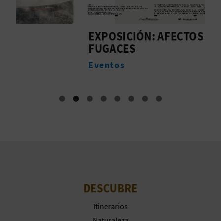
A
EXPOSICIÓN: AFECTOS
H
R
FUGACES
A
E
Eventos
G
I
S
T
R
O
DESCUBRE
E
Itinerarios
Naturaleza