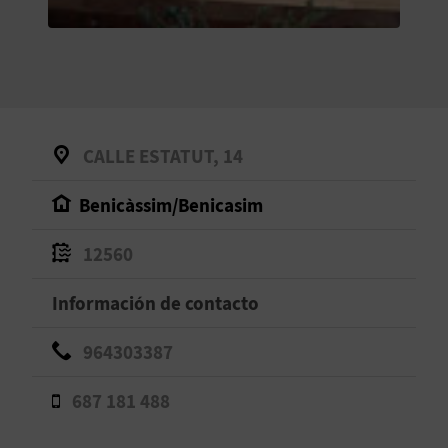
V
E
A
CALLE ESTATUT, 14
G
Benicàssim/Benicasim
E
N
12560
D
Información de contacto
A
964303387
687 181 488
V
I