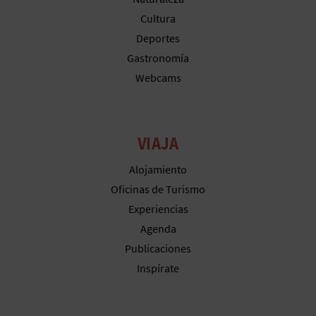
M
Cultura
P
Deportes
R
Gastronomía
Webcams
E
S
VIAJA
A
R
Alojamiento
Oficinas de Turismo
I
Experiencias
A
Agenda
Publicaciones
L
Inspírate