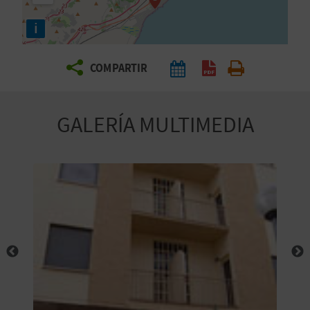
E
i
V
COMPARTIR
I
A
GALERÍA MULTIMEDIA
J
A
V
U
E
L