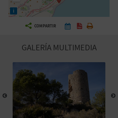
E
i
V
COMPARTIR
I
A
GALERÍA MULTIMEDIA
J
A
V
U
E
L