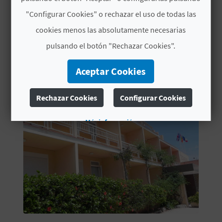
C
"Configurar Cookies" o rechazar el uso de todas las
cookies menos las absolutamente necesarias
U
pulsando el botón "Rechazar Cookies".
TAMBIÉN TE PUEDE
L
INTERESAR
A
Aceptar Cookies
T
Rechazar Cookies
Configurar Cookies
U
Más información
H
U
E
L
L