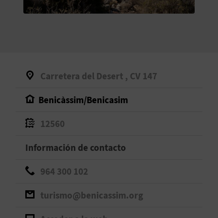
V
E
A
Carretera del Desert , CV 147
G
Benicàssim/Benicasim
E
N
12560
D
Información de contacto
A
964 300 102
turismo@benicassim.org
V
I