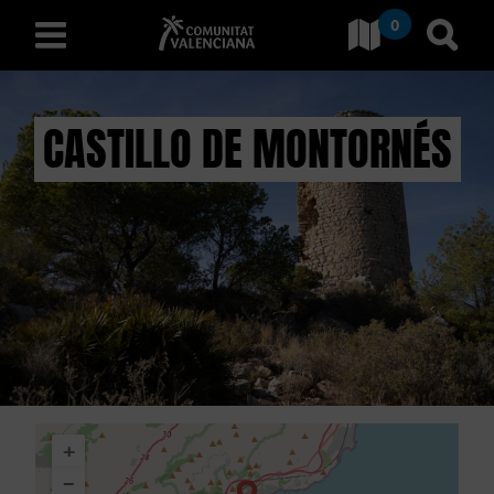
0
Ir a Comunitat Valenciana
Ir al
español
CASTILLO DE MONTORNÉS
D
E
S
C
U
B
+
R
−