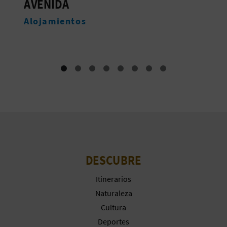
TORRE, LA
A
Alojamientos
R
E
G
I
S
T
DESCUBRE
R
Itinerarios
O
Naturaleza
E
Cultura
Deportes