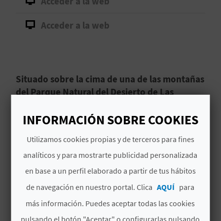
Acceder a la web
D
Acceder a la web
E
O
B
Situado sobre la cima de una de las montañas
del Parque Natural del Desierto de Las
L
Palmas, las ruinas de este castillo nos hablan
O
del pasado de la región.
INFORMACIÓN SOBRE COOKIES
G
Utilizamos cookies propias y de terceros para fines
El
Castillo de Montornés
, en el término
municipal de
Benicàssim
, provincia de
analíticos y para mostrarte publicidad personalizada
Castellón
, se construyó sobre restos romanos.
en base a un perfil elaborado a partir de tus hábitos
C
Se trataba de un
sistema defensivo de origen
de navegación en nuestro portal. Clica
AQUÍ
para
A
árabe
del siglo X aunque los cristianos, tras la
Leer más
más información. Puedes aceptar todas las cookies
reconquista, reforzaron y ampliaron el castillo.
L
pulsando el botón "Aceptar" o configurarlas pulsando