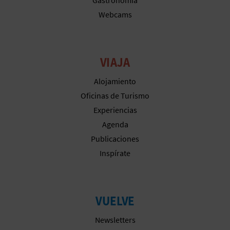
M
Webcams
P
R
VIAJA
E
Alojamiento
S
Oficinas de Turismo
A
Experiencias
R
Agenda
Publicaciones
I
Inspírate
A
L
VUELVE
Newsletters