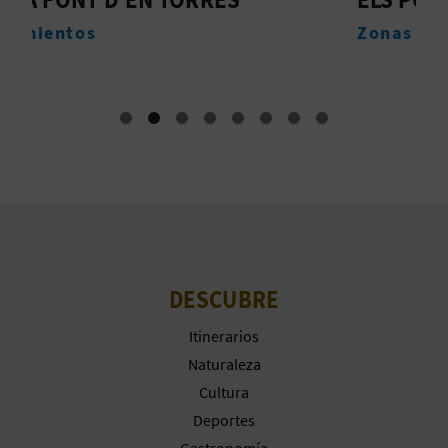
A
Zonas de interior
M
R
E
G
I
S
T
DESCUBRE
R
Itinerarios
Naturaleza
O
Cultura
E
Deportes
Gastronomía