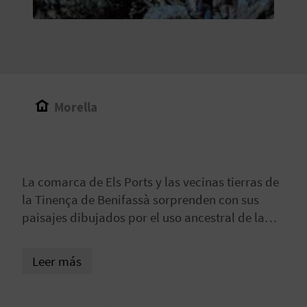
V
E
A
Morella
G
E
N
La comarca de Els Ports y las vecinas tierras de
la Tinença de Benifassà sorprenden con sus
D
paisajes dibujados por el uso ancestral de la
A
piedra, las masías y los cercanos encinares
dispersos entre barrancos, muelas, cerros, ríos
Leer más
y pequeños valles. En todo momento estaremos
V
inmersos en unos entornos rurales y forestales
I
amables y de un gran valor cultural y