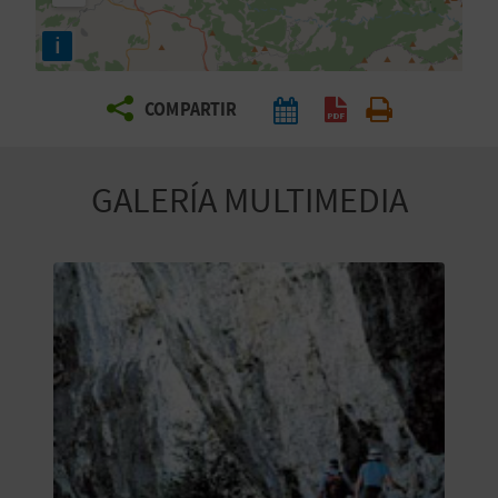
E
i
V
COMPARTIR
I
A
GALERÍA MULTIMEDIA
J
A
V
U
E
L