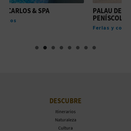
A
PALAU DE CONGRESSOS DE
H
PENÍSCOLA
P
R
Ferias y congresos
A
E
G
I
S
T
R
DESCUBRE
O
Itinerarios
E
Naturaleza
Cultura