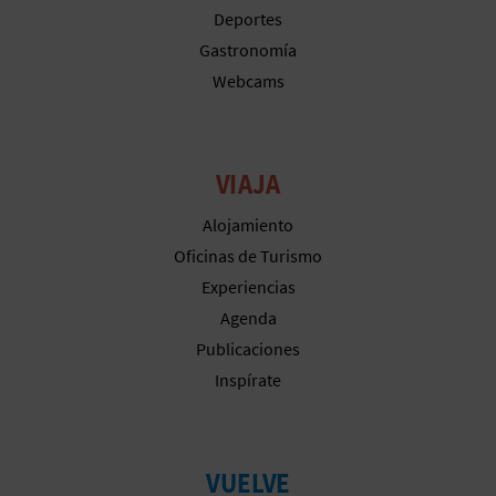
M
Deportes
P
Gastronomía
Webcams
R
E
S
VIAJA
A
Alojamiento
Oficinas de Turismo
R
Experiencias
I
Agenda
Publicaciones
A
Inspírate
L
VUELVE