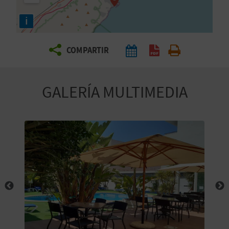
E
i
V
COMPARTIR
I
A
GALERÍA MULTIMEDIA
J
A
V
U
E
L