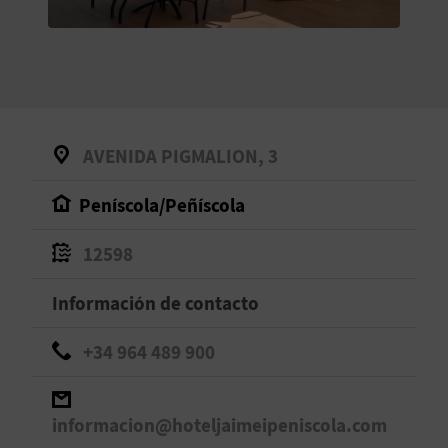
V
E
A
AVENIDA PIGMALION, 3
G
Peníscola/Peñíscola
E
N
12598
D
Información de contacto
A
+34 964 489 900
V
informacion@hoteljaimeipeniscola.com
I