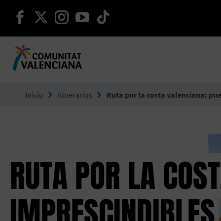
seguir en facebook
seguir en twitter
seguir en instagram
seguir en youtube
seguir en tiktok
Ir a Comunitat Valenciana
Inicio
Itinerarios
Ruta por la costa valenciana: pu
RUTA POR LA COST
IMPRESCINDIBLES