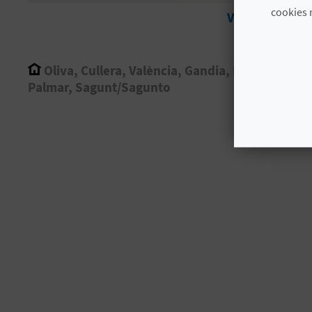
cookies 
Ver más
Oliva, Cullera, València, Gandia, El
Palmar, Sagunt/Sagunto