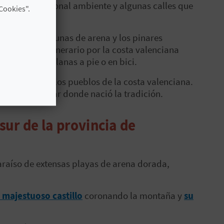
 con su excepcional ambiente y algunas calles que
Cookies".
r donde las dunas de arena y los pinares
cta para un itinerario por la costa valenciana
vo
y sus rutas llanas a pie o en bici.
ronómica por los pueblos de la costa valenciana.
pebre
en el lugar donde nació la tradición.
 sur de la provincia de
araíso de extensas playas de arena dorada,
 majestuoso castillo
coronando la montaña y
su