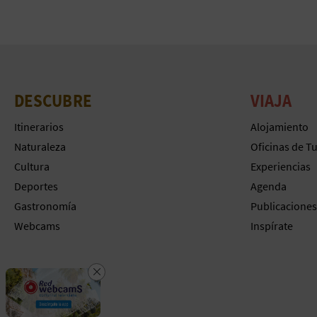
DESCUBRE
VIAJA
Itinerarios
Alojamiento
Naturaleza
Oficinas de T
Cultura
Experiencias
Deportes
Agenda
Gastronomía
Publicaciones
Webcams
Inspírate
Cerrar
Descarga la app