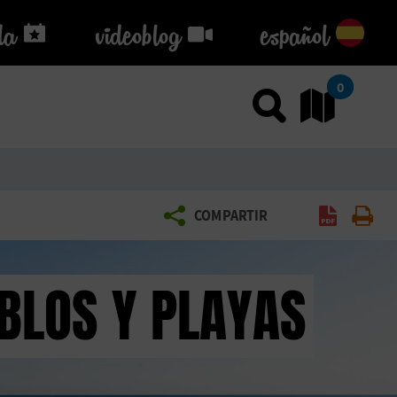
da
da
videoblog
videoblog
español
0
Usar el
Ir
COMPARTIR
Generar PDF
Imprim
EBLOS Y PLAYAS