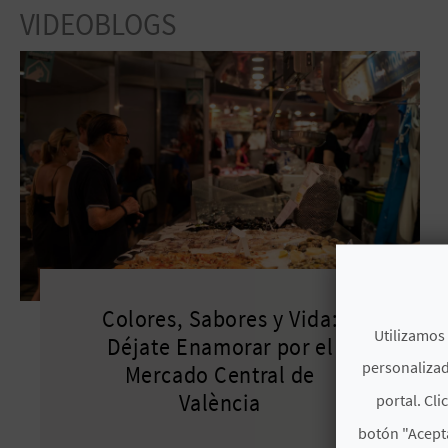
VIDEOBLOGS
Colores, Sabores y Vida:
Utilizamos 
Déjate Enamorar por el
personalizad
Mercado Central de
València
portal. Cli
botón "Acepta