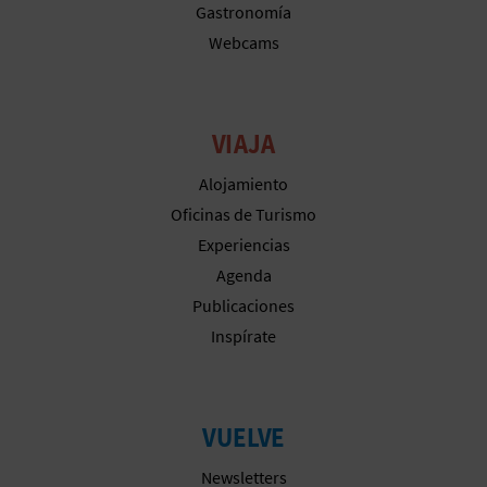
Gastronomía
A
Webcams
R
E
VIAJA
G
Alojamiento
Oficinas de Turismo
I
Experiencias
S
Agenda
Publicaciones
T
Inspírate
R
O
VUELVE
E
Newsletters