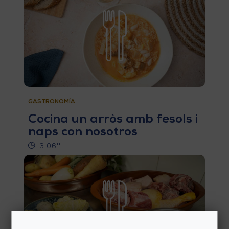
V
E
A
G
GASTRONOMÍA
E
Cocina un arròs amb fesols i
N
naps con nosotros
3'06''
D
A
V
I