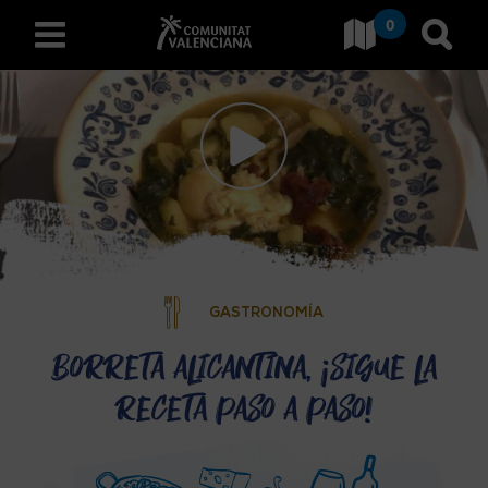
0
Ir a Comunitat Valenciana
Ir al
español
D
E
S
C
GASTRONOMÍA
U
Borreta alicantina, ¡sigue la
receta paso a paso!
B
R