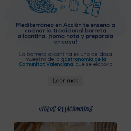
E
V
Mediterráneo en Acción te enseña a
cocinar la tradicional borreta
I
alicantina, ¡toma nota y prepárala
en casa!
A
La borreta alicantina es una deliciosa
J
muestra de la
gastronomía de la
Comunitat Valenciana
, que se elabora
A
con ingredientes sencillos, de la tierra
, y
que está muy vinculada a una de
nuestras
fiestas
más importantes, la
Leer más
Semana Santa. Hoy te enseñamos a
V
prepararla, ¡verás que es muy fácil de
cocinar! Y lo mejor es que tan solo
tendrás que darle al play, ver y escuchar.
U
Videos relacionados
E
L