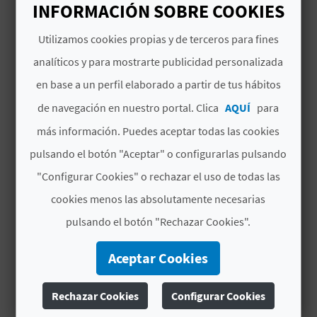
INFORMACIÓN SOBRE COOKIES
D
Utilizamos cookies propias y de terceros para fines
E
analíticos y para mostrarte publicidad personalizada
GASTRONOMÍA
O
El puchero valenciano:
en base a un perfil elaborado a partir de tus hábitos
cocínalo con nosotros
de navegación en nuestro portal. Clica
AQUÍ
para
B
3'25''
más información. Puedes aceptar todas las cookies
L
pulsando el botón "Aceptar" o configurarlas pulsando
O
"Configurar Cookies" o rechazar el uso de todas las
G
cookies menos las absolutamente necesarias
pulsando el botón "Rechazar Cookies".
C
Aceptar Cookies
A
Rechazar Cookies
Configurar Cookies
GASTRONOMÍA
L