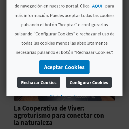
de navegación en nuestro portal. Clica
AQUÍ
para
C
PROPUESTAS DE VIAJE
más información. Puedes aceptar todas las cookies
U
pulsando el botón "Aceptar" o configurarlas
L
pulsando "Configurar Cookies" o rechazar el uso de
A
todas las cookies menos las absolutamente
T
necesarias pulsando el botón "Rechazar Cookies".
U
Aceptar Cookies
H
Rechazar Cookies
Configurar Cookies
U
Más información
E
La Cooperativa de Viver:
L
agroturismo para conectar con
la naturaleza
L