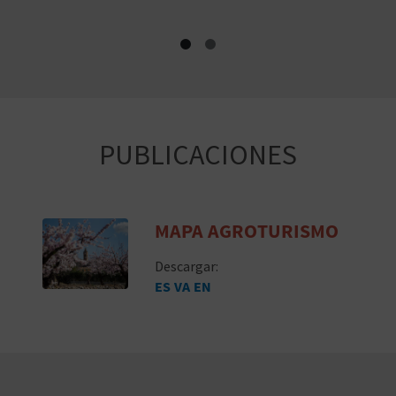
A
R
E
PUBLICACIONES
G
I
S
MAPA AGROTURISMO
T
Descargar:
ES
VA
EN
R
O
E