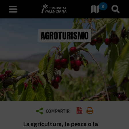
0
Ir a Comunitat Valenciana
Ir al
español
AGROTURISMO
D
E
S
C
U
B
Generar PDF
Imprimir
COMPARTIR
R
La agricultura, la pesca o la