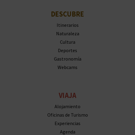
M
P
DESCUBRE
R
Itinerarios
Naturaleza
E
Cultura
S
Deportes
Gastronomía
A
Webcams
R
I
VIAJA
A
Alojamiento
L
Oficinas de Turismo
Experiencias
Agenda