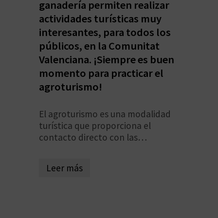
E
ganadería permiten realizar
actividades turísticas muy
interesantes, para todos los
V
públicos, en la Comunitat
I
Valenciana. ¡Siempre es buen
momento para practicar el
A
agroturismo!
J
El agroturismo es una modalidad
A
turística que proporciona el
contacto directo con las
actividades agrarias tradicionales
V
en un ambiente rural. Engloba
Leer más
U
actividades que nos permiten
descubrir profesiones milenarias
E
que desconocemos sobre
diferentes materias primas. Así
L