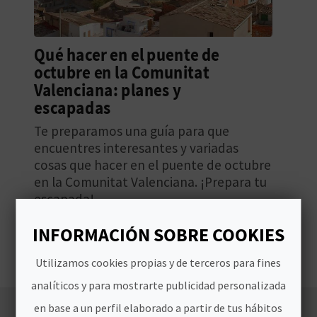
D
Qué hacer en el puente de
E
octubre en la Comunitat
O
Valenciana: planes y
escapadas
B
Te preparamos una guía para que
L
encuentres interesantes y variadas
cosas que hacer en el puente de octubre​
O
en la Comunitat Valenciana. ¡Prepara tu
G
escapada!
INFORMACIÓN SOBRE COOKIES
C
Utilizamos cookies propias y de terceros para fines
A
analíticos y para mostrarte publicidad personalizada
L
en base a un perfil elaborado a partir de tus hábitos