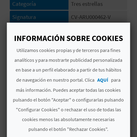
Categoría
Tres estrellas
C
Signatura
CV-ARU000462-V
U
L
# SERVICIOS
INFORMACIÓN SOBRE COOKIES
A
Inodoro
Utilizamos cookies propias y de terceros para fines
T
analíticos y para mostrarte publicidad personalizada
Toma de corriente junto a los lavabos
U
en base a un perfil elaborado a partir de tus hábitos
Información
H
de navegación en nuestro portal. Clica
AQUÍ
para
más información. Puedes aceptar todas las cookies
Abastecimiento de agua garantizado
U
pulsando el botón "Aceptar" o configurarlas pulsando
Mesitas noche
E
"Configurar Cookies" o rechazar el uso de todas las
L
Comedor con chimenea
cookies menos las absolutamente necesarias
L
pulsando el botón "Rechazar Cookies".
Lavadora