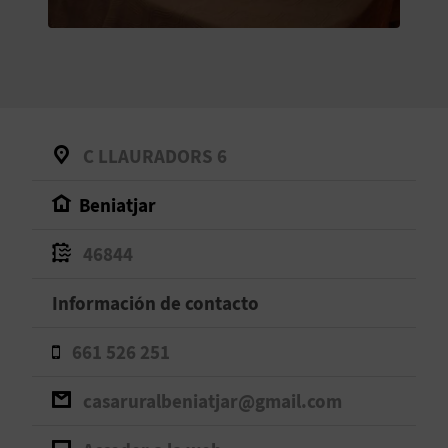
V
E
A
C LLAURADORS 6
G
Beniatjar
E
N
46844
D
Información de contacto
A
661 526 251
casaruralbeniatjar@gmail.com
V
I