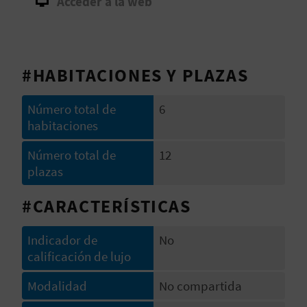
Acceder a la web
D
E
#HABITACIONES Y PLAZAS
O
B
Número total de
6
habitaciones
L
Número total de
12
O
plazas
G
#CARACTERÍSTICAS
Indicador de
No
C
calificación de lujo
A
Modalidad
No compartida
L