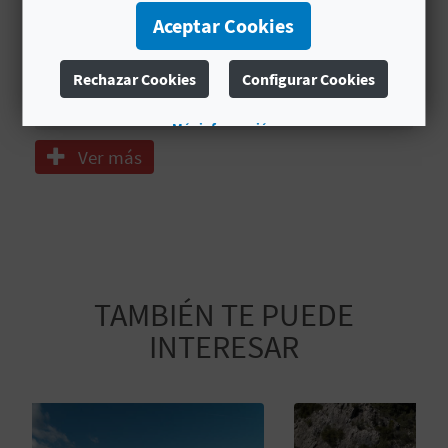
A
Cocina
Aceptar Cookies
Espejo
Rechazar Cookies
Configurar Cookies
R
Frigorífico con congelador
E
Más información
Ver más
G
I
S
T
TAMBIÉN TE PUEDE
R
INTERESAR
O
E