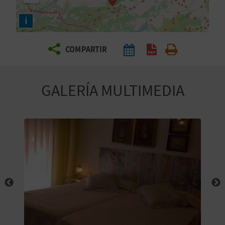
E
i
V
COMPARTIR
I
A
GALERÍA MULTIMEDIA
J
A
V
U
E
L